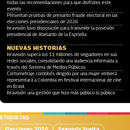
todas las recomendaciones para que disfrutes este
evento
Presentan pruebas de presunto fraude electoral en las
elecciones presidenciales de 2026
Inravisión tuvo disposición para transmitir la posesión
presidencial de Abelardo de la Espriella
NUEVAS HISTORIAS
Inravisión supera los 11 millones de seguidores en sus
redes sociales, consolidando una audiencia informada a
través del Sistema de Medios Públicos
Cortometraje cordobés dirigido por una mujer emberá
representará a Colombia en festival internacional de cine
en Brasil
Inravisión: una gestión que hizo más público lo público
ETIQUETAS
Elecciones 2026
Segunda Vuelta