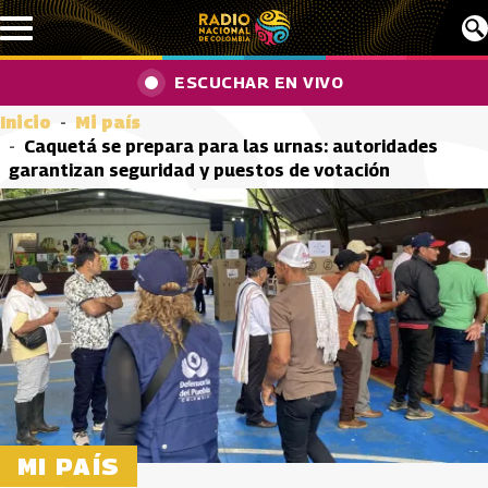
Pasar al contenido principal
ESCUCHAR EN VIVO
Inicio
Mi país
Caquetá se prepara para las urnas: autoridades
garantizan seguridad y puestos de votación
MI PAÍS