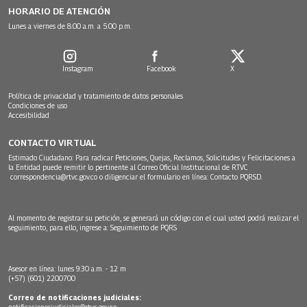
HORARIO DE ATENCIÓN
Lunes a viernes de 8:00 a.m. a 5:00 p.m.
Instagram
Facebook
X
Política de privacidad y tratamiento de datos personales
Condiciones de uso
Accesibilidad
CONTACTO VIRTUAL
Estimado Ciudadano: Para radicar Peticiones, Quejas, Reclamos, Solicitudes y Felicitaciones a
la Entidad puede remitir lo pertinente al Correo Oficial Institucional de RTVC
correspondencia@rtvc.gov.co
o diligenciar el formulario en línea:
Contacto PQRSD.
Al momento de registrar su petición, se generará un código con el cual usted podrá realizar el
seguimiento, para ello, ingrese a:
Seguimiento de PQRS
Asesor en línea: lunes 9:30 a.m. - 12 m
(+57) (601) 2200700
Correo de notificaciones judiciales:
notificacionesjudiciales@rtvc.gov.co