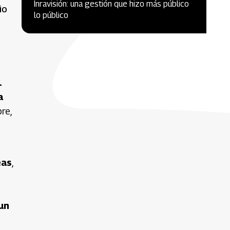
Inravisión: una gestión que hizo más público
io
lo público
1
a
re,
eas
,
un