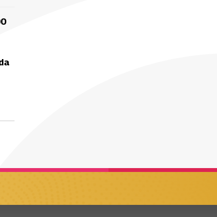
00
ida