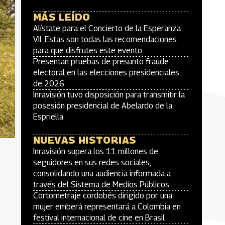
MÁS LEÍDO
Alístate para el Concierto de la Esperanza
VII: Estas son todas las recomendaciones
para que disfrutes este evento
Presentan pruebas de presunto fraude
electoral en las elecciones presidenciales
de 2026
Inravisión tuvo disposición para transmitir la
posesión presidencial de Abelardo de la
Espriella
NUEVAS HISTORIAS
Inravisión supera los 11 millones de
seguidores en sus redes sociales,
consolidando una audiencia informada a
través del Sistema de Medios Públicos
Cortometraje cordobés dirigido por una
mujer emberá representará a Colombia en
festival internacional de cine en Brasil