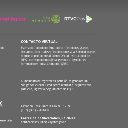
CONTACTO VIRTUAL
bia.
Estimado Ciudadano: Para radicar Peticiones, Quejas,
Reclamos, Solicitudes y Felicitaciones a la Entidad puede
remitir lo pertinente al Correo Oficial Institucional de
RTVC
correspondencia@rtvc.gov.co
o diligenciar el
formulario en línea:
Contacto PQRSD.
Al momento de registrar su petición, se generará un
código con el cual usted podrá realizar el seguimiento,
para ello, ingrese a:
Seguimiento de PQRS
Asesor en línea: lunes 9:30 a.m. - 12 m
(+57) (601) 2200700
Correo de notificaciones judiciales:
personales
notificacionesjudiciales@rtvc.gov.co