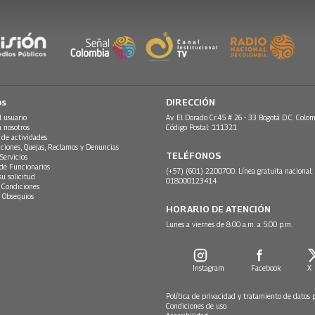
os
DIRECCIÓN
l usuario
Av. El Dorado Cr.45 # 26 - 33 Bogotá D.C. Colom
n nosotros
Código Postal: 111321
 de actividades
ciones, Quejas, Reclamos y Denuncias
TELÉFONOS
Servicios
 de Funcionarios
(+57) (601) 2200700. Línea gratuita nacional:
su solicitud
018000123414
 Condiciones
 Obsequios
HORARIO DE ATENCIÓN
Lunes a viernes de 8:00 a.m. a 5:00 p.m.
Instagram
Facebook
X
Política de privacidad y tratamiento de datos 
Condiciones de uso