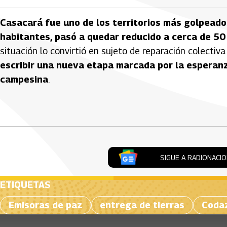
Casacará fue uno de los territorios más golpeados
habitantes, pasó a quedar reducido a cerca de 50
situación lo convirtió en sujeto de reparación colectiv
escribir una nueva etapa marcada por la esperanza
campesina
.
Artículos Player
SIGUE A RADIONACI
ETIQUETAS
Emisoras de paz
entrega de tierras
Coda