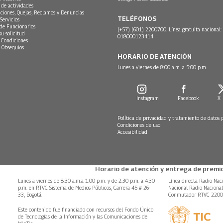
 de actividades
ciones, Quejas, Reclamos y Denuncias
TELÉFONOS
Servicios
 de Funcionarios
(+57) (601) 2200700. Línea gratuita nacional:
su solicitud
018000123414
 Condiciones
 Obsequios
HORARIO DE ATENCIÓN
Lunes a viernes de 8:00 a.m. a 5:00 p.m.
Instagram
Facebook
X
Política de privacidad y tratamiento de datos 
Condiciones de uso
Accesibilidad
Horario de atención y entrega de premio
Lunes a viernes de 8:30 a.m.a 1:00 p.m. y de 2:30 p.m. a 4:30
Línea directa Radio Nac
p.m. en RTVC Sistema de Medios Públicos, Carrera 45 # 26-
Nacional Radio Naciona
33, Bogotá.
Conmutador RTVC 220
Este contenido fue financiado con recursos del Fondo Único
de Tecnologías de la Información y las Comunicaciones de