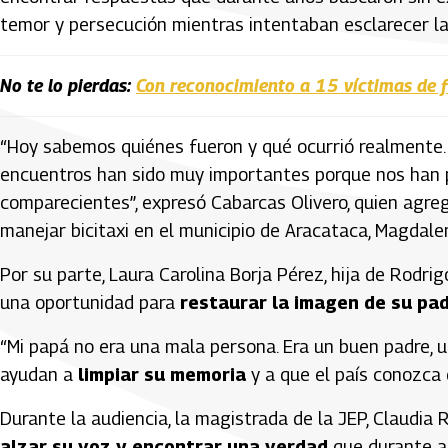
temor y persecución mientras intentaban esclarecer la
No te lo pierdas:
Con reconocimiento a 15 víctimas de fa
“Hoy sabemos quiénes fueron y qué ocurrió realmente. 
encuentros han sido muy importantes porque nos han p
comparecientes”, expresó Cabarcas Olivero, quien agr
manejar bicitaxi en el municipio de Aracataca, Magdale
Por su parte, Laura Carolina Borja Pérez, hija de Rodrig
una oportunidad para
restaurar la imagen de su pa
“Mi papá no era una mala persona. Era un buen padre, u
ayudan a
limpiar su memoria
y a que el país conozca 
Durante la audiencia, la magistrada de la JEP, Claudia
alzar su voz y encontrar una verdad
que durante añ