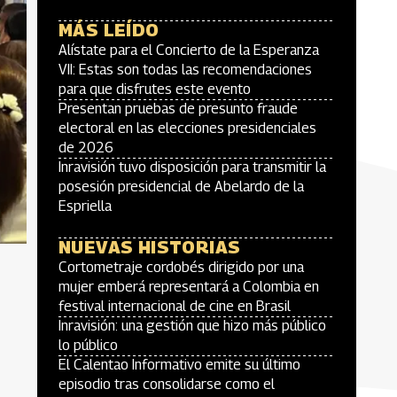
MÁS LEÍDO
Alístate para el Concierto de la Esperanza
VII: Estas son todas las recomendaciones
para que disfrutes este evento
Presentan pruebas de presunto fraude
electoral en las elecciones presidenciales
de 2026
Inravisión tuvo disposición para transmitir la
posesión presidencial de Abelardo de la
Espriella
NUEVAS HISTORIAS
Cortometraje cordobés dirigido por una
mujer emberá representará a Colombia en
festival internacional de cine en Brasil
Inravisión: una gestión que hizo más público
lo público
El Calentao Informativo emite su último
episodio tras consolidarse como el