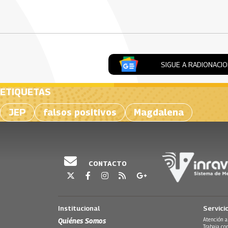
Artículos Player
SIGUE A RADIONACI
ETIQUETAS
JEP
falsos positivos
Magdalena
CONTACTO
Institucional
Servici
Quiénes Somos
Atención a
Trabaja co