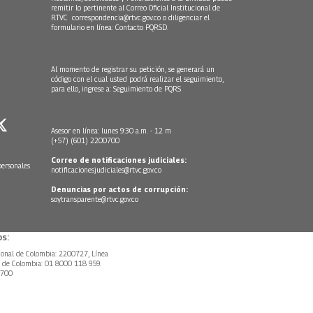
remitir lo pertinente al Correo Oficial Institucional de
RTVC
correspondencia@rtvc.gov.co
o diligenciar el
formulario en línea:
Contacto PQRSD.
Al momento de registrar su petición, se generará un
código con el cual usted podrá realizar el seguimiento,
para ello, ingrese a:
Seguimiento de PQRS
Asesor en línea: lunes 9:30 a.m. - 12 m
(+57) (601) 2200700
Correo de notificaciones judiciales:
personales
notificacionesjudiciales@rtvc.gov.co
Denuncias por actos de corrupción:
soytransparente@rtvc.gov.co
s:
ional de Colombia: 2200727, Línea
l de Colombia: 01 8000 118 959.
0700