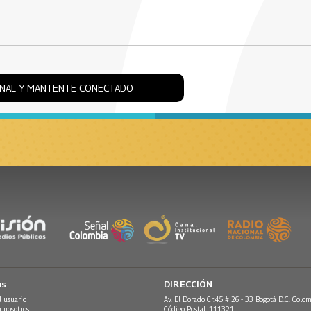
ONAL Y MANTENTE CONECTADO
os
DIRECCIÓN
l usuario
Av. El Dorado Cr.45 # 26 - 33 Bogotá D.C. Colom
n nosotros
Código Postal: 111321