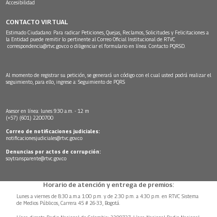
Accesibilidad
CONTACTO VIRTUAL
Estimado Ciudadano: Para radicar Peticiones, Quejas, Reclamos, Solicitudes y Felicitaciones a
la Entidad puede remitir lo pertinente al Correo Oficial Institucional de RTVC
correspondencia@rtvc.gov.co
o diligenciar el formulario en línea:
Contacto PQRSD.
Al momento de registrar su petición, se generará un código con el cual usted podrá realizar el
seguimiento, para ello, ingrese a:
Seguimiento de PQRS
Asesor en línea: lunes 9:30 a.m. - 12 m
(+57) (601) 2200700
Correo de notificaciones judiciales:
notificacionesjudiciales@rtvc.gov.co
Denuncias por actos de corrupción:
soytransparente@rtvc.gov.co
Horario de atención y entrega de premios:
Lunes a viernes de 8:30 a.m.a 1:00 p.m. y de 2:30 p.m. a 4:30 p.m. en RTVC Sistema
de Medios Públicos, Carrera 45 # 26-33, Bogotá.