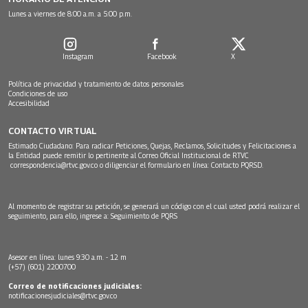
Lunes a viernes de 8:00 a.m. a 5:00 p.m.
Instagram
Facebook
X
Política de privacidad y tratamiento de datos personales
Condiciones de uso
Accesibilidad
CONTACTO VIRTUAL
Estimado Ciudadano: Para radicar Peticiones, Quejas, Reclamos, Solicitudes y Felicitaciones a
la Entidad puede remitir lo pertinente al Correo Oficial Institucional de RTVC
correspondencia@rtvc.gov.co
o diligenciar el formulario en línea:
Contacto PQRSD.
Al momento de registrar su petición, se generará un código con el cual usted podrá realizar el
seguimiento, para ello, ingrese a:
Seguimiento de PQRS
Asesor en línea: lunes 9:30 a.m. - 12 m
(+57) (601) 2200700
Correo de notificaciones judiciales:
notificacionesjudiciales@rtvc.gov.co