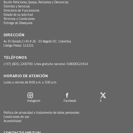
Buzón Peticiones, Quejas, Reclamos y Denuncias
Trámites y Servicios
Directorio de Funcionarios
Estado de su solicitud
Términos y Condiciones
Entrega de Obsequios
DIRECCIÓN
Av. El Dorado Cr.45 # 26 - 33 Bogotá D.C. Colombia.
Código Postal: 111321
TELÉFONOS
(+57) (601) 2200700. Línea gratuita nacional: 018000123414
HORARIO DE ATENCIÓN
Lunes a viernes de 8:00 a.m. a 5:00 p.m.
Instagram
Facebook
X
Política de privacidad y tratamiento de datos personales
Condiciones de uso
Accesibilidad
CONTACTO VIRTUAL