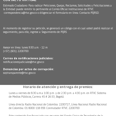
Estimado Ciudadano: Para radicar Peticiones, Quejas, Reclamos, Solicitudes y Felicitaciones a
la Entidad puede remitir lo pertinente al Correo Oficial Institucional de RTVC
correspondencia@rtvc.gov.co
o diligenciar el formulario en línea:
Contacto PQRSD.
Al momento de registrar su petición, se generará un código con el cual usted podrá realizar el
seguimiento, para ello, ingrese a:
Seguimiento de PQRS
Asesor en línea: lunes 9:30 a.m. - 12 m
(+57) (601) 2200700
Correo de notificaciones judiciales:
notificacionesjudiciales@rtvc.gov.co
Denuncias por actos de corrupción:
soytransparente@rtvc.gov.co
Horario de atención y entrega de premios:
Lunes a viernes de 8:30 a.m.a 1:00 p.m. y de 2:30 p.m. a 4:30 p.m. en RTVC Sistema
de Medios Públicos, Carrera 45 # 26-33, Bogotá.
Línea directa Radio Nacional de Colombia: 2200727, Línea Nacional Radio Nacional
de Colombia: 01 8000 118 959. Conmutador RTVC 2200700
Este contenido fue financiado con recursos del Fondo Único de Tecnologías de la