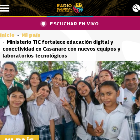
Pasar al contenido principal
ESCUCHAR EN VIVO
Inicio
Mi país
Ministerio TIC fortalece educación digital y
conectividad en Casanare con nuevos equipos y
laboratorios tecnológicos