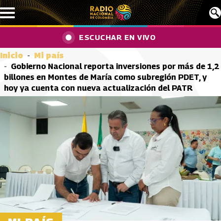
Pasar al contenido principal
ESCUCHAR EN VIVO
Inicio
Mi país
Gobierno Nacional reporta inversiones por más de 1,2
billones en Montes de María como subregión PDET, y
hoy ya cuenta con nueva actualización del PATR