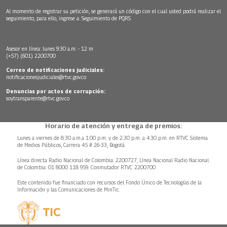
Al momento de registrar su petición, se generará un código con el cual usted podrá realizar el
seguimiento, para ello, ingrese a:
Seguimiento de PQRS
Asesor en línea: lunes 9:30 a.m. - 12 m
(+57) (601) 2200700
Correo de notificaciones judiciales:
notificacionesjudiciales@rtvc.gov.co
Denuncias por actos de corrupción:
soytransparente@rtvc.gov.co
Horario de atención y entrega de premios:
Lunes a viernes de 8:30 a.m.a 1:00 p.m. y de 2:30 p.m. a 4:30 p.m. en RTVC Sistema
de Medios Públicos, Carrera 45 # 26-33, Bogotá.
Línea directa Radio Nacional de Colombia: 2200727, Línea Nacional Radio Nacional
de Colombia: 01 8000 118 959. Conmutador RTVC 2200700
Este contenido fue financiado con recursos del Fondo Único de Tecnologías de la
Información y las Comunicaciones de MinTic.