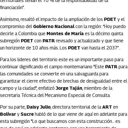
territoriales tenían el 70 % de la responsabilidad de la
financiación”.
Asimismo, resaltó el impacto de la ampliación de los
PDET
y el
compromiso del
Gobierno Nacional
con la región: “Hoy puedo
decirle a Colombia que
Montes de María
es la décimo quinta
subregión
PDET
con
PATR
revisado y actualizado y que tiene
un horizonte de 10 años más. Los
PDET
van hasta el 2037”.
Para los lideres del territorio este es un importante paso para
continuar dignificando el campo montemariano "Este
PATR
para
las comunidades se convierte en una salvaguarda para
garantizar el cierre efectivo de brechas de desigualdad entre el
campo y la ciudad", enfatizó
Jorge Taján
, miembro de la
secretaria Técnica del Mecanismo Especial de Consulta.
Por su parte,
Daisy Julio
, directora territorial de la
ART
en
Bolívar
y
Sucre
habló de lo que viene de aquí en adelante para
esta subregión "Lo que buscamos con esta construcción... es