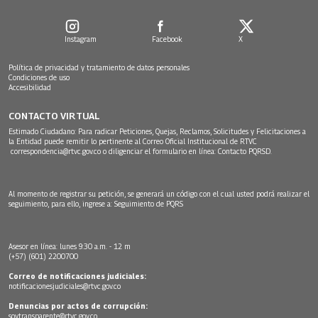
Instagram
Facebook
X
Política de privacidad y tratamiento de datos personales
Condiciones de uso
Accesibilidad
CONTACTO VIRTUAL
Estimado Ciudadano: Para radicar Peticiones, Quejas, Reclamos, Solicitudes y Felicitaciones a
la Entidad puede remitir lo pertinente al Correo Oficial Institucional de RTVC
correspondencia@rtvc.gov.co
o diligenciar el formulario en línea:
Contacto PQRSD.
Al momento de registrar su petición, se generará un código con el cual usted podrá realizar el
seguimiento, para ello, ingrese a:
Seguimiento de PQRS
Asesor en línea: lunes 9:30 a.m. - 12 m
(+57) (601) 2200700
Correo de notificaciones judiciales:
notificacionesjudiciales@rtvc.gov.co
Denuncias por actos de corrupción:
soytransparente@rtvc.gov.co