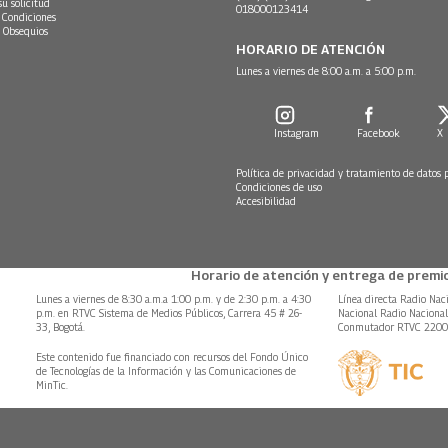
su solicitud
018000123414
 Condiciones
 Obsequios
HORARIO DE ATENCIÓN
Lunes a viernes de 8:00 a.m. a 5:00 p.m.
Instagram
Facebook
X
Política de privacidad y tratamiento de datos 
Condiciones de uso
Accesibilidad
Horario de atención y entrega de premio
Lunes a viernes de 8:30 a.m.a 1:00 p.m. y de 2:30 p.m. a 4:30
Línea directa Radio Nac
p.m. en RTVC Sistema de Medios Públicos, Carrera 45 # 26-
Nacional Radio Naciona
33, Bogotá.
Conmutador RTVC 220
Este contenido fue financiado con recursos del Fondo Único
de Tecnologías de la Información y las Comunicaciones de
MinTic.