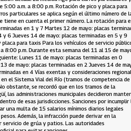
 5:00 a.m. a 8:00 p.m. Rotación de pico y placa para
rros particulares se aplica según el último número de l
e tiene en cuenta el primer número. La rotación para 
erminadas en 1 y 7 Martes 12 de mayo: placas termina
4 y 6 Jueves 14 de mayo: placas terminadas en 5 y 9
placa para taxis Para los vehículos de servicio públic
. a 8:00 p.m. Durante esta semana del 11 al 15 de mayo
iguiente: Lunes 11 de mayo: placas terminadas en 0
 13 de mayo: placas terminadas en 2 Jueves 14 de ma
rminadas en 4 Vías exentas y consideraciones regiona
 en el Sistema Vial del Río (tramos de competencia de
 No obstante, se recordó que en los tramos de la
üí, las administraciones municipales decidieron mante
dentro de esas jurisdicciones. Sanciones por incumplir 
ar una multa de 15 salarios mínimos diarios legales
sos. Además, la infracción puede derivar en la
r servicio de grúa y patios. Las autoridades
ficial para evitar sanciones.