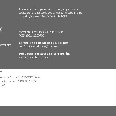
Al momento de registrar su petición, se generará un
código con el cual usted podrá realizar el seguimiento,
para ello, ingrese a:
Seguimiento de PQRS
Asesor en línea: lunes 9:30 a.m. - 12 m
(+57) (601) 2200700
Correo de notificaciones judiciales:
personales
notificacionesjudiciales@rtvc.gov.co
Denuncias por actos de corrupción:
soytransparente@rtvc.gov.co
s:
ional de Colombia: 2200727, Línea
l de Colombia: 01 8000 118 959.
0700