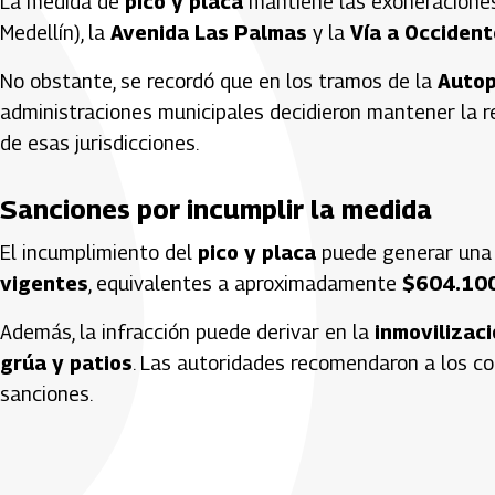
La medida de
pico y placa
mantiene las exoneracione
Medellín), la
Avenida Las Palmas
y la
Vía a Occident
No obstante, se recordó que en los tramos de la
Autop
administraciones municipales decidieron mantener la re
de esas jurisdicciones.
Sanciones por incumplir la medida
El incumplimiento del
pico y placa
puede generar una
vigentes
, equivalentes a aproximadamente
$604.100
Además, la infracción puede derivar en la
inmovilizaci
grúa y patios
. Las autoridades recomendaron a los con
sanciones.
Artículos Player