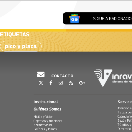
SIGUE A RADIONACI
ETIQUETAS
pico y placa
CONTACTO
Institucional
Servici
Quiénes Somos
Atención a
Trabaja co
Calendario
Misión y Visión
Buzón Peti
Objetivos y funciones
Trámites y 
Normatividad
Directorio
Políticas y Planes