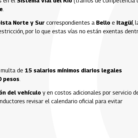
s en el
Sistema Vial del Río
(tramos de competencia 
e
.
ista Norte y Sur
correspondientes a
Bello
e
Itagüí
, 
stricción, por lo que estas vías no están exentas dent
 multa de
15 salarios mínimos diarios legales
 pesos
.
ón del vehículo
y en costos adicionales por servicio d
ductores revisar el calendario oficial para evitar