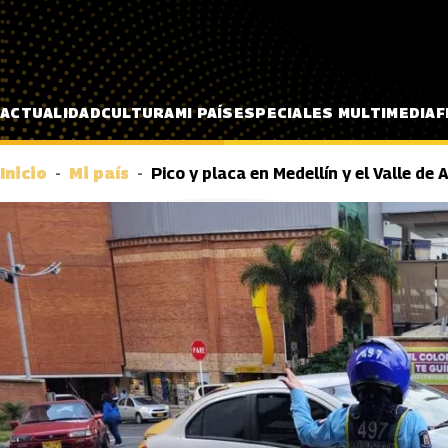
Pasar al contenido principal
ACTUALIDAD
CULTURA
MI PAÍS
ESPECIALES MULTIMEDIA
F
Inicio
Mi país
Pico y placa en Medellín y el Valle de