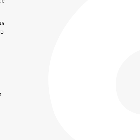
de
las
ro
e