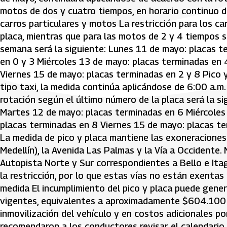
motos de dos y cuatro tiempos, en horario continuo de
carros particulares y motos La restricción para los ca
placa, mientras que para las motos de 2 y 4 tiempos s
semana será la siguiente: Lunes 11 de mayo: placas t
en 0 y 3 Miércoles 13 de mayo: placas terminadas en 
Viernes 15 de mayo: placas terminadas en 2 y 8 Pico y 
tipo taxi, la medida continúa aplicándose de 6:00 a.m
rotación según el último número de la placa será la s
Martes 12 de mayo: placas terminadas en 6 Miércoles
placas terminadas en 8 Viernes 15 de mayo: placas te
La medida de pico y placa mantiene las exoneraciones
Medellín), la Avenida Las Palmas y la Vía a Occidente.
Autopista Norte y Sur correspondientes a Bello e Itag
la restricción, por lo que estas vías no están exentas 
medida El incumplimiento del pico y placa puede gener
vigentes, equivalentes a aproximadamente $604.100 pe
inmovilización del vehículo y en costos adicionales po
recomendaron a los conductores revisar el calendario o