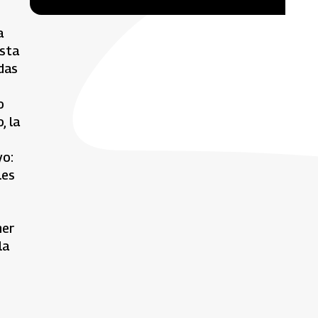
a
esta
das
o
, la
yo:
les
ner
la