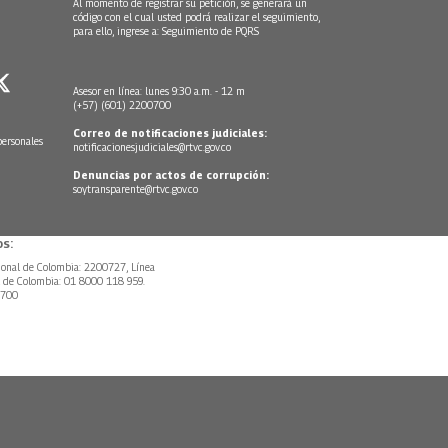
Al momento de registrar su petición, se generará un
código con el cual usted podrá realizar el seguimiento,
para ello, ingrese a:
Seguimiento de PQRS
Asesor en línea: lunes 9:30 a.m. - 12 m
(+57) (601) 2200700
Correo de notificaciones judiciales:
personales
notificacionesjudiciales@rtvc.gov.co
Denuncias por actos de corrupción:
soytransparente@rtvc.gov.co
s:
ional de Colombia: 2200727, Línea
l de Colombia: 01 8000 118 959.
0700