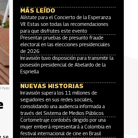
MÁS LEÍDO
Alístate para el Concierto de la Esperanza
VII: Estas son todas las recomendaciones
para que disfrutes este evento
Presentan pruebas de presunto fraude
electoral en las elecciones presidenciales
de 2026
Inravisión tuvo disposición para transmitir la
posesión presidencial de Abelardo de la
Espriella
NUEVAS HISTORIAS
d Pasto
Inravisión supera los 11 millones de
e
seguidores en sus redes sociales,
consolidando una audiencia informada a
través del Sistema de Medios Públicos
Cortometraje cordobés dirigido por una
mujer emberá representará a Colombia en
festival internacional de cine en Brasil
e se