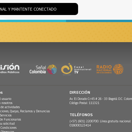
ONAL Y MANTENTE CONECTADO
os
DIRECCIÓN
l usuario
Av. El Dorado Cr.45 # 26 - 33 Bogotá D.C. Colom
n nosotros
Código Postal: 111321
 de actividades
ciones, Quejas, Reclamos y Denuncias
TELÉFONOS
Servicios
 de Funcionarios
(+57) (601) 2200700. Línea gratuita nacional:
su solicitud
018000123414
 Condiciones
 Obsequios