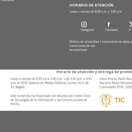
HORARIO DE ATENCIÓN
Lunes a viernes de 8:00 a.m. a 5:00 p.m.
Instagram
Facebook
X
Política de privacidad y tratamiento de datos 
Condiciones de uso
Accesibilidad
Horario de atención y entrega de premio
Lunes a viernes de 8:30 a.m.a 1:00 p.m. y de 2:30 p.m. a 4:30
Línea directa Radio Nac
p.m. en RTVC Sistema de Medios Públicos, Carrera 45 # 26-
Nacional Radio Naciona
33, Bogotá.
Conmutador RTVC 220
Este contenido fue financiado con recursos del Fondo Único
de Tecnologías de la Información y las Comunicaciones de
MinTic.