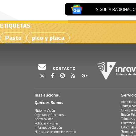
SIGUE A RADIONACI
ETIQUETAS
Pasto
pico y placa
CONTACTO
Institucional
Servici
Quiénes Somos
Atención a
Trabaja co
Calendario
Misión y Visión
Buzón Peti
Objetivos y funciones
Trámites y 
Normatividad
Directorio
Políticas y Planes
Estado de 
Informes de Gestión
Términos y
Manual de producción y estilo
Entrega de