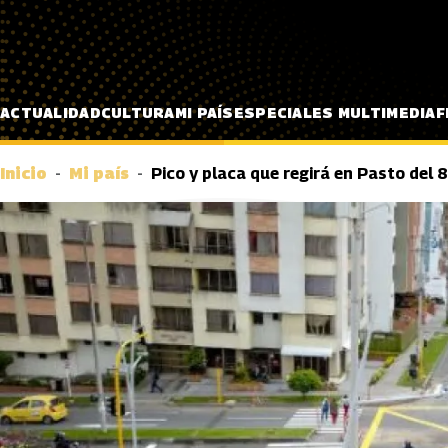
Pasar al contenido principal
ACTUALIDAD
CULTURA
MI PAÍS
ESPECIALES MULTIMEDIA
F
Inicio
Mi país
Pico y placa que regirá en Pasto del 8