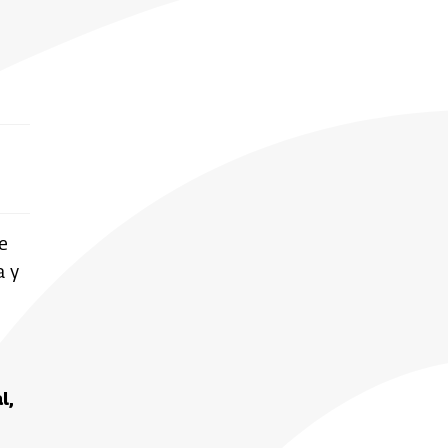
e
a y
l,