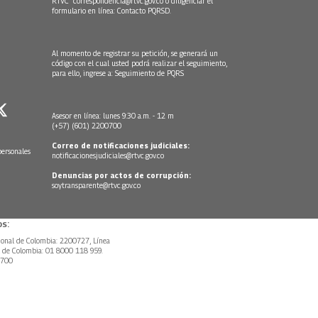
RTVC
correspondencia@rtvc.gov.co
o diligenciar el
formulario en línea:
Contacto PQRSD.
Al momento de registrar su petición, se generará un
código con el cual usted podrá realizar el seguimiento,
para ello, ingrese a:
Seguimiento de PQRS
Asesor en línea: lunes 9:30 a.m. - 12 m
(+57) (601) 2200700
Correo de notificaciones judiciales:
personales
notificacionesjudiciales@rtvc.gov.co
Denuncias por actos de corrupción:
soytransparente@rtvc.gov.co
s:
ional de Colombia: 2200727, Línea
l de Colombia: 01 8000 118 959.
0700