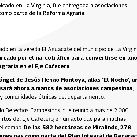
icado en La Virginia, fue entregada a asociaciones
 como parte de la Reforma Agraria.
do en la vereda El Aguacate del municipio de La Virgini
rcado por el narcotráfico para convertirse en un
graria en el Eje Cafetero
.
ángel de Jesús Henao Montoya, alias ‘El Mocho’, u
 pasará ahora a manos de asociaciones campesinas
,
es y comunidades étnicas del departamento.
do Derechos Campesinos, que reunió a más de 2.000
ntos del Eje Cafetero, en un acto que para muchas
 el campo.
De las 582 hectáreas de Miralindo, 278
mpesinas como parte del Plan Integral de Reparac