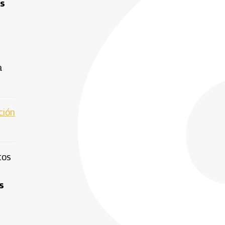
os
a
ción
tos
s