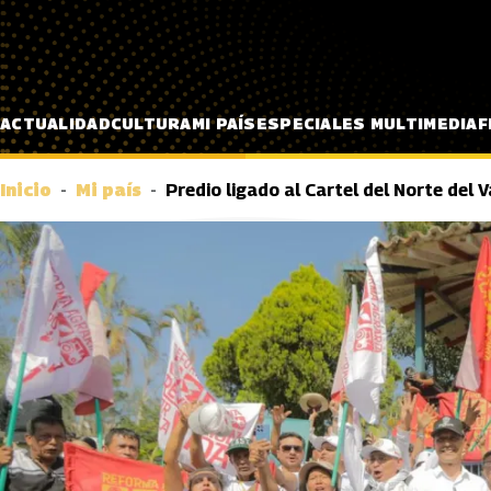
Pasar al contenido principal
ACTUALIDAD
CULTURA
MI PAÍS
ESPECIALES MULTIMEDIA
F
Inicio
Mi país
Predio ligado al Cartel del Norte del