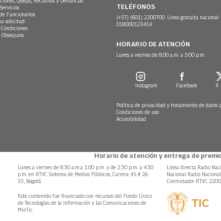
ciones, Quejas, Reclamos y Denuncias
TELÉFONOS
Servicios
 de Funcionarios
(+57) (601) 2200700. Línea gratuita nacional:
su solicitud
018000123414
 Condiciones
 Obsequios
HORARIO DE ATENCIÓN
Lunes a viernes de 8:00 a.m. a 5:00 p.m.
Instagram
Facebook
X
Política de privacidad y tratamiento de datos 
Condiciones de uso
Accesibilidad
Horario de atención y entrega de premio
Lunes a viernes de 8:30 a.m.a 1:00 p.m. y de 2:30 p.m. a 4:30
Línea directa Radio Nac
p.m. en RTVC Sistema de Medios Públicos, Carrera 45 # 26-
Nacional Radio Naciona
33, Bogotá.
Conmutador RTVC 220
Este contenido fue financiado con recursos del Fondo Único
de Tecnologías de la Información y las Comunicaciones de
MinTic.