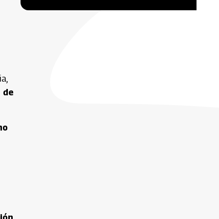
a,
o de
no
ión