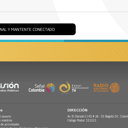
ONAL Y MANTENTE CONECTADO
os
DIRECCIÓN
l usuario
Av. El Dorado Cr.45 # 26 - 33 Bogotá D.C. Colom
n nosotros
Código Postal: 111321
 de actividades