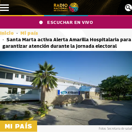
Pasar al contenido principal
ESCUCHAR EN VIVO
Inicio
Mi país
Santa Marta activa Alerta Amarilla Hospitalaria para
garantizar atención durante la jornada electoral
MI PAÍS
Fotos: Secretaria de salud