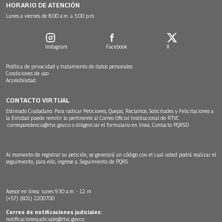
HORARIO DE ATENCIÓN
Lunes a viernes de 8:00 a.m. a 5:00 p.m.
Instagram
Facebook
X
Política de privacidad y tratamiento de datos personales
Condiciones de uso
Accesibilidad
CONTACTO VIRTUAL
Estimado Ciudadano: Para radicar Peticiones, Quejas, Reclamos, Solicitudes y Felicitaciones a
la Entidad puede remitir lo pertinente al Correo Oficial Institucional de RTVC
correspondencia@rtvc.gov.co
o diligenciar el formulario en línea:
Contacto PQRSD.
Al momento de registrar su petición, se generará un código con el cual usted podrá realizar el
seguimiento, para ello, ingrese a:
Seguimiento de PQRS
Asesor en línea: lunes 9:30 a.m. - 12 m
(+57) (601) 2200700
Correo de notificaciones judiciales:
notificacionesjudiciales@rtvc.gov.co