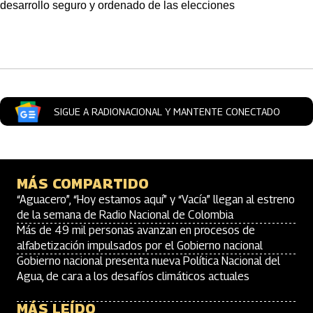
desarrollo seguro y ordenado de las elecciones
Artículos Player
SIGUE A RADIONACIONAL Y MANTENTE CONECTADO
MÁS COMPARTIDO
“Aguacero”, “Hoy estamos aquí” y “Vacía” llegan al estreno
de la semana de Radio Nacional de Colombia
Más de 49 mil personas avanzan en procesos de
alfabetización impulsados por el Gobierno nacional
Gobierno nacional presenta nueva Política Nacional del
Agua, de cara a los desafíos climáticos actuales
MÁS LEÍDO