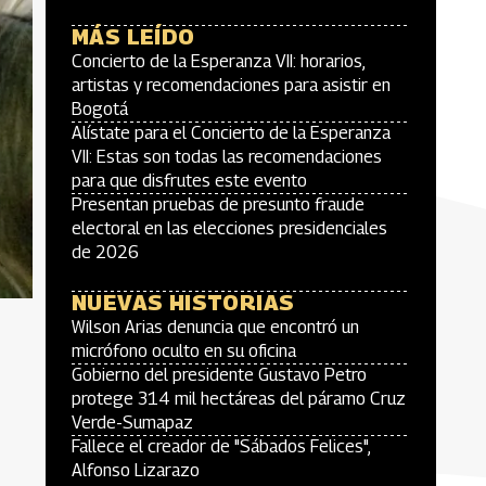
MÁS LEÍDO
Concierto de la Esperanza VII: horarios,
artistas y recomendaciones para asistir en
Bogotá
Alístate para el Concierto de la Esperanza
VII: Estas son todas las recomendaciones
para que disfrutes este evento
Presentan pruebas de presunto fraude
electoral en las elecciones presidenciales
de 2026
NUEVAS HISTORIAS
Wilson Arias denuncia que encontró un
micrófono oculto en su oficina
Gobierno del presidente Gustavo Petro
protege 314 mil hectáreas del páramo Cruz
Verde-Sumapaz
Fallece el creador de "Sábados Felices",
Alfonso Lizarazo