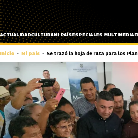
Pasar al contenido principal
ACTUALIDAD
CULTURA
MI PAÍS
ESPECIALES MULTIMEDIA
F
Inicio
Mi país
Se trazó la hoja de ruta para los Pl