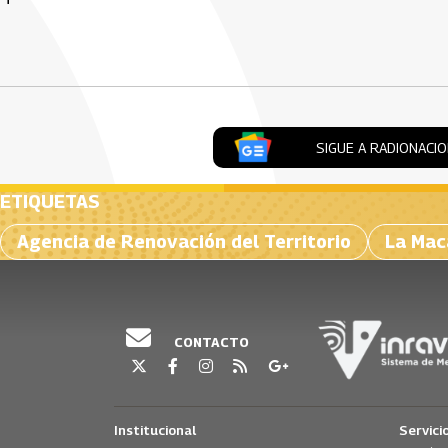
Artículos Player
SIGUE A RADIONACI
ETIQUETAS
Agencia de Renovación del Territorio
La Mac
CONTACTO
Institucional
Servici