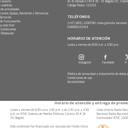
l usuario
Av. El Dorado Cr.45 # 26 - 33 Bogotá D.C. Colom
n nosotros
Código Postal: 111321
 de actividades
ciones, Quejas, Reclamos y Denuncias
TELÉFONOS
Servicios
 de Funcionarios
(+57) (601) 2200700. Línea gratuita nacional:
su solicitud
018000123414
 Condiciones
 Obsequios
HORARIO DE ATENCIÓN
Lunes a viernes de 8:00 a.m. a 5:00 p.m.
Instagram
Facebook
X
Política de privacidad y tratamiento de datos 
Condiciones de uso
Accesibilidad
Horario de atención y entrega de premio
Lunes a viernes de 8:30 a.m.a 1:00 p.m. y de 2:30 p.m. a 4:30
Línea directa Radio Nac
p.m. en RTVC Sistema de Medios Públicos, Carrera 45 # 26-
Nacional Radio Naciona
33, Bogotá.
Conmutador RTVC 220
Este contenido fue financiado con recursos del Fondo Único