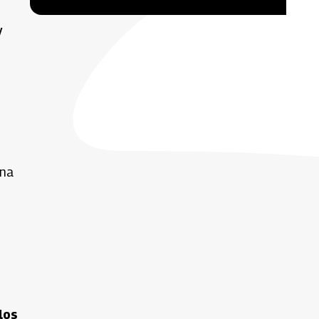
y
ena
los