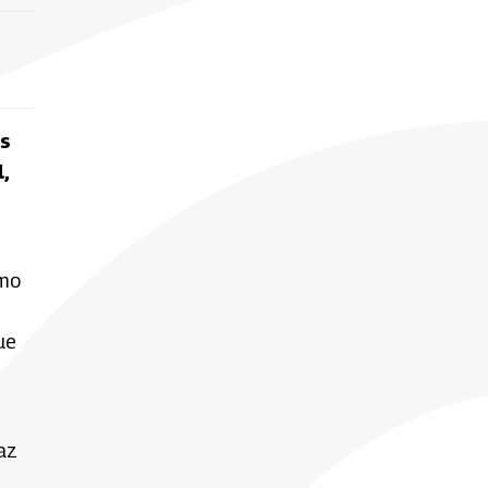
es
,
omo
ue
az