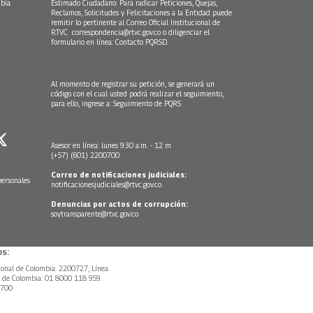
bia.
Estimado Ciudadano: Para radicar Peticiones, Quejas,
Reclamos, Solicitudes y Felicitaciones a la Entidad puede
remitir lo pertinente al Correo Oficial Institucional de
RTVC
correspondencia@rtvc.gov.co
o diligenciar el
formulario en línea:
Contacto PQRSD.
Al momento de registrar su petición, se generará un
código con el cual usted podrá realizar el seguimiento,
para ello, ingrese a:
Seguimiento de PQRS
Asesor en línea: lunes 9:30 a.m. - 12 m
(+57) (601) 2200700
Correo de notificaciones judiciales:
personales
notificacionesjudiciales@rtvc.gov.co
Denuncias por actos de corrupción:
soytransparente@rtvc.gov.co
s:
ional de Colombia: 2200727, Línea
l de Colombia: 01 8000 118 959.
0700