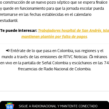
o construcción de un nuevo pozo séptico que se espera finalice
y quede en funcionamiento para que la jornada escolar pueda
retomarse en las fechas establecidas en el calendario
estudiantil.
Te puede interesar:
Trabajadores hospital de San Andrés, Isla
mantienen plantón por falta de pagos
.
📢 Entérate de lo que pasa en Colombia, sus regiones y el
mundo a través de las emisiones de RTVC Noticias: 📺 míranos
en vivo en la pantalla de Señal Colombia y escúchanos en las 74
frecuencias de Radio Nacional de Colombia.
Artículos Player
SIGUE A RADIONACIONAL Y MANTENTE CONECTADO