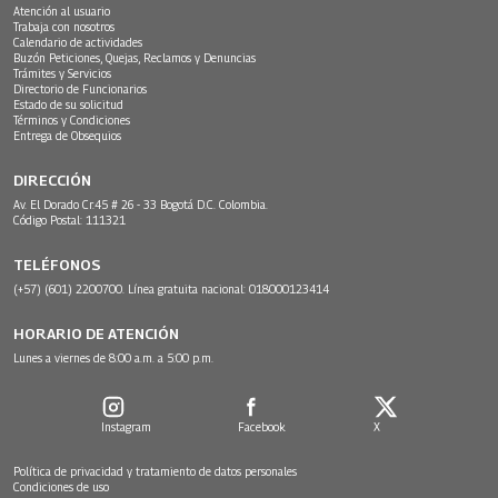
Atención al usuario
Trabaja con nosotros
Calendario de actividades
Buzón Peticiones, Quejas, Reclamos y Denuncias
Trámites y Servicios
Directorio de Funcionarios
Estado de su solicitud
Términos y Condiciones
Entrega de Obsequios
DIRECCIÓN
Av. El Dorado Cr.45 # 26 - 33 Bogotá D.C. Colombia.
Código Postal: 111321
TELÉFONOS
(+57) (601) 2200700. Línea gratuita nacional: 018000123414
HORARIO DE ATENCIÓN
Lunes a viernes de 8:00 a.m. a 5:00 p.m.
Instagram
Facebook
X
Política de privacidad y tratamiento de datos personales
Condiciones de uso