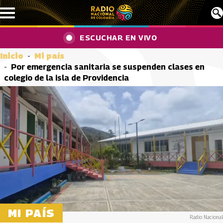
Pasar al contenido principal
ESCUCHAR EN VIVO
Inicio
Mi país
Por emergencia sanitaria se suspenden clases en
colegio de la isla de Providencia
MI PAÍS
Radio Nacional