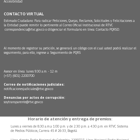
Accesibilidad
CONTACTO VIRTUAL
Estimado Ciudadano: Para radicar Peticiones, Quejas, Reclamos, Solicitudes y Felicitaciones a
la Entidad puede remitir lo pertinente al Correo Oficial Institucional de RTVC
correspondencia@rtvc.gov.co
o diligenciar el formulario en línea:
Contacto PQRSD.
Al momento de registrar su petición, se generará un código con el cual usted podrá realizar el
seguimiento, para ello, ingrese a:
Seguimiento de PQRS
Asesor en línea: lunes 9:30 a.m. - 12 m
(+57) (601) 2200700
Correo de notificaciones judiciales:
notificacionesjudiciales@rtvc.gov.co
Denuncias por actos de corrupción:
soytransparente@rtvc.gov.co
Horario de atención y entrega de premios:
Lunes a viernes de 8:30 a.m.a 1:00 p.m. y de 2:30 p.m. a 4:30 p.m. en RTVC Sistema
de Medios Públicos, Carrera 45 # 26-33, Bogotá.
Línea directa Radio Nacional de Colombia: 2200727, Línea Nacional Radio Nacional