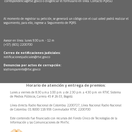
correspondencia@rtvc.gov.co
o diligenciar el formulario en línea:
Contacto PQRSD.
Al momento de registrar su petición, se generará un código con el cual usted podrá realizar el
seguimiento, para ello, ingrese a:
Seguimiento de PQRS
Asesor en línea: lunes 9:30 a.m. - 12 m
(+57) (601) 2200700
Correo de notificaciones judiciales:
notificacionesjudiciales@rtvc.gov.co
Denuncias por actos de corrupción:
soytransparente@rtvc.gov.co
Horario de atención y entrega de premios:
Lunes a viernes de 8:30 a.m.a 1:00 p.m. y de 2:30 p.m. a 4:30 p.m. en RTVC Sistema
de Medios Públicos, Carrera 45 # 26-33, Bogotá.
Línea directa Radio Nacional de Colombia: 2200727, Línea Nacional Radio Nacional
de Colombia: 01 8000 118 959. Conmutador RTVC 2200700
Este contenido fue financiado con recursos del Fondo Único de Tecnologías de la
Información y las Comunicaciones de MinTic.