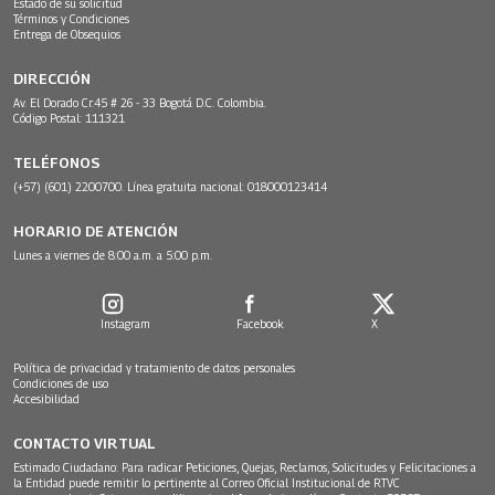
Estado de su solicitud
Términos y Condiciones
Entrega de Obsequios
DIRECCIÓN
Av. El Dorado Cr.45 # 26 - 33 Bogotá D.C. Colombia.
Código Postal: 111321
TELÉFONOS
(+57) (601) 2200700. Línea gratuita nacional: 018000123414
HORARIO DE ATENCIÓN
Lunes a viernes de 8:00 a.m. a 5:00 p.m.
Instagram
Facebook
X
Política de privacidad y tratamiento de datos personales
Condiciones de uso
Accesibilidad
CONTACTO VIRTUAL
Estimado Ciudadano: Para radicar Peticiones, Quejas, Reclamos, Solicitudes y Felicitaciones a
la Entidad puede remitir lo pertinente al Correo Oficial Institucional de RTVC