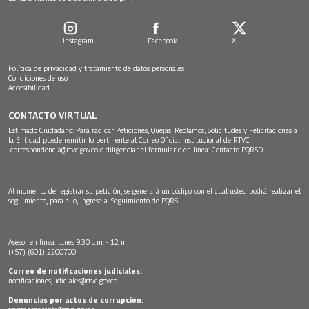
Instagram
Facebook
X
Política de privacidad y tratamiento de datos personales
Condiciones de uso
Accesibilidad
CONTACTO VIRTUAL
Estimado Ciudadano: Para radicar Peticiones, Quejas, Reclamos, Solicitudes y Felicitaciones a
la Entidad puede remitir lo pertinente al Correo Oficial Institucional de RTVC
correspondencia@rtvc.gov.co
o diligenciar el formulario en línea:
Contacto PQRSD.
Al momento de registrar su petición, se generará un código con el cual usted podrá realizar el
seguimiento, para ello, ingrese a:
Seguimiento de PQRS
Asesor en línea: lunes 9:30 a.m. - 12 m
(+57) (601) 2200700
Correo de notificaciones judiciales:
notificacionesjudiciales@rtvc.gov.co
Denuncias por actos de corrupción: