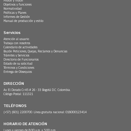
Misión y Visión
Objetivos y funciones
Normatividad
Políticas y Planes
Informes de Gestión
Manual de producción y estilo
Servicios
Atención al usuario
Trabaja con nosotros
Calendario de actividades
Buzón Peticiones, Quejas, Reclamos y Denuncias
Trámites y Servicios
Directorio de Funcionarios
Estado de su solicitud
Términos y Condiciones
Entrega de Obsequios
DIRECCIÓN
Av. El Dorado Cr.45 # 26 - 33 Bogotá D.C. Colombia.
Código Postal: 111321
TELÉFONOS
(+57) (601) 2200700. Línea gratuita nacional: 018000123414
HORARIO DE ATENCIÓN
Lunes a viernes de 8:00 a.m. a 5:00 p.m.