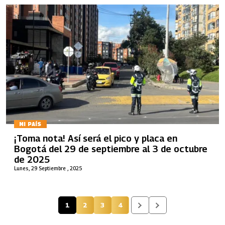
MI PAÍS
¡Toma nota! Así será el pico y placa en
Bogotá del 29 de septiembre al 3 de octubre
de 2025
Lunes, 29 Septiembre , 2025
1
2
3
4
Página actual
Página
Página
Página