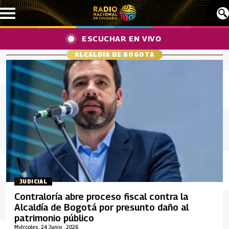
Pasar al contenido principal
ESCUCHAR EN VIVO
ALCALDIA DE BOGOTA
JUDICIAL
Contraloría abre proceso fiscal contra la
Alcaldía de Bogotá por presunto daño al
patrimonio público
Miércoles, 24 Junio , 2026