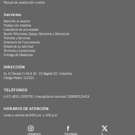
Manual de producción y estilo
Servicios
Atención al usuario
Trabaja con nosotros
Calendario de actividades
Buzón Peticiones, Quejas, Reclamos y Denuncias
Trámites y Servicios
Directorio de Funcionarios
Estado de su solicitud
Términos y Condiciones
Entrega de Obsequios
DIRECCIÓN
Av. El Dorado Cr.45 # 26 - 33 Bogotá D.C. Colombia.
Código Postal: 111321
TELÉFONOS
(+57) (601) 2200700. Línea gratuita nacional: 018000123414
HORARIO DE ATENCIÓN
Lunes a viernes de 8:00 a.m. a 5:00 p.m.
Instagram
Facebook
X