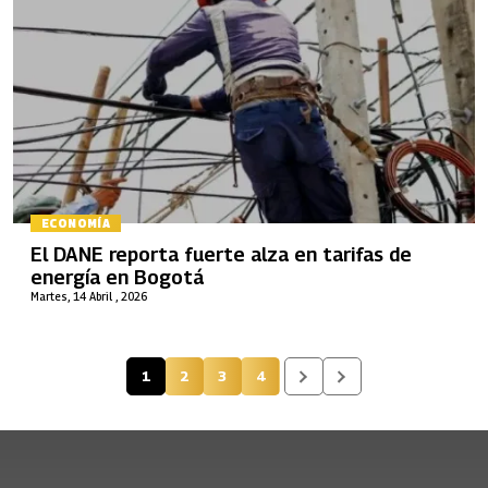
ECONOMÍA
El DANE reporta fuerte alza en tarifas de
energía en Bogotá
Martes, 14 Abril , 2026
1
2
3
4
Página actual
Página
Página
Página