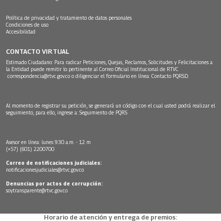
Política de privacidad y tratamiento de datos personales
Condiciones de uso
Accesibilidad
CONTACTO VIRTUAL
Estimado Ciudadano: Para radicar Peticiones, Quejas, Reclamos, Solicitudes y Felicitaciones a
la Entidad puede remitir lo pertinente al Correo Oficial Institucional de RTVC
correspondencia@rtvc.gov.co
o diligenciar el formulario en línea:
Contacto PQRSD.
Al momento de registrar su petición, se generará un código con el cual usted podrá realizar el
seguimiento, para ello, ingrese a:
Seguimiento de PQRS
Asesor en línea: lunes 9:30 a.m. - 12 m
(+57) (601) 2200700
Correo de notificaciones judiciales:
notificacionesjudiciales@rtvc.gov.co
Denuncias por actos de corrupción:
soytransparente@rtvc.gov.co
Horario de atención y entrega de premios: