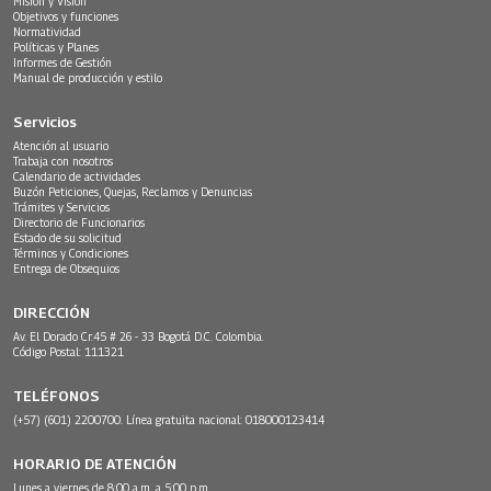
Misión y Visión
Objetivos y funciones
Normatividad
Políticas y Planes
Informes de Gestión
Manual de producción y estilo
Servicios
Atención al usuario
Trabaja con nosotros
Calendario de actividades
Buzón Peticiones, Quejas, Reclamos y Denuncias
Trámites y Servicios
Directorio de Funcionarios
Estado de su solicitud
Términos y Condiciones
Entrega de Obsequios
DIRECCIÓN
Av. El Dorado Cr.45 # 26 - 33 Bogotá D.C. Colombia.
Código Postal: 111321
TELÉFONOS
(+57) (601) 2200700. Línea gratuita nacional: 018000123414
HORARIO DE ATENCIÓN
Lunes a viernes de 8:00 a.m. a 5:00 p.m.