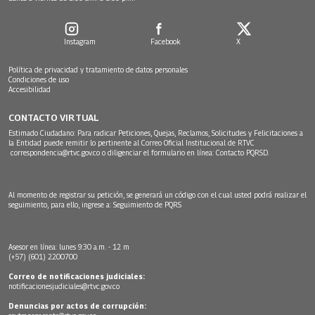
Instagram
Facebook
X
Política de privacidad y tratamiento de datos personales
Condiciones de uso
Accesibilidad
CONTACTO VIRTUAL
Estimado Ciudadano: Para radicar Peticiones, Quejas, Reclamos, Solicitudes y Felicitaciones a
la Entidad puede remitir lo pertinente al Correo Oficial Institucional de RTVC
correspondencia@rtvc.gov.co
o diligenciar el formulario en línea:
Contacto PQRSD.
Al momento de registrar su petición, se generará un código con el cual usted podrá realizar el
seguimiento, para ello, ingrese a:
Seguimiento de PQRS
Asesor en línea: lunes 9:30 a.m. - 12 m
(+57) (601) 2200700
Correo de notificaciones judiciales:
notificacionesjudiciales@rtvc.gov.co
Denuncias por actos de corrupción: