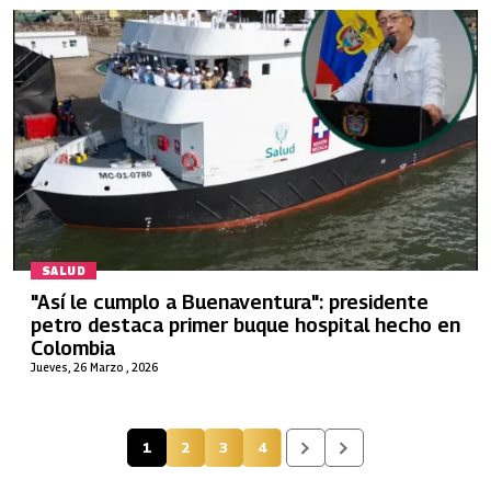
SALUD
"Así le cumplo a Buenaventura": presidente
petro destaca primer buque hospital hecho en
Colombia
Jueves, 26 Marzo , 2026
1
2
3
4
Página actual
Página
Página
Página