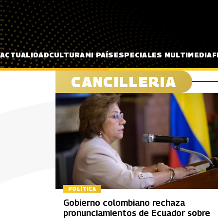
Pasar al contenido principal
ACTUALIDAD
CULTURA
MI PAÍS
ESPECIALES MULTIMEDIA
F
CANCILLERIA
POLÍTICA
Gobierno colombiano rechaza
pronunciamientos de Ecuador sobre