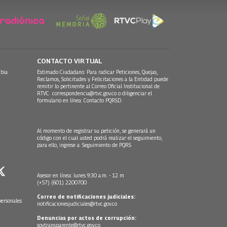
CONTACTO VIRTUAL
bia.
Estimado Ciudadano: Para radicar Peticiones, Quejas,
Reclamos, Solicitudes y Felicitaciones a la Entidad puede
remitir lo pertinente al Correo Oficial Institucional de
RTVC
correspondencia@rtvc.gov.co
o diligenciar el
formulario en línea:
Contacto PQRSD.
Al momento de registrar su petición, se generará un
código con el cual usted podrá realizar el seguimiento,
para ello, ingrese a:
Seguimiento de PQRS
Asesor en línea: lunes 9:30 a.m. - 12 m
(+57) (601) 2200700
Correo de notificaciones judiciales:
personales
notificacionesjudiciales@rtvc.gov.co
Denuncias por actos de corrupción:
soytransparente@rtvc.gov.co