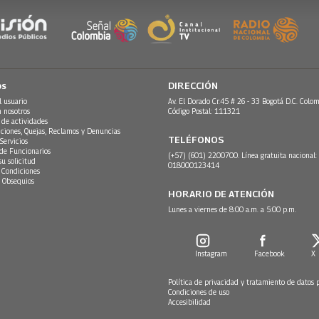
os
DIRECCIÓN
l usuario
Av. El Dorado Cr.45 # 26 - 33 Bogotá D.C. Colom
n nosotros
Código Postal: 111321
 de actividades
ciones, Quejas, Reclamos y Denuncias
TELÉFONOS
Servicios
 de Funcionarios
(+57) (601) 2200700. Línea gratuita nacional:
su solicitud
018000123414
 Condiciones
 Obsequios
HORARIO DE ATENCIÓN
Lunes a viernes de 8:00 a.m. a 5:00 p.m.
Instagram
Facebook
X
Política de privacidad y tratamiento de datos 
Condiciones de uso
Accesibilidad