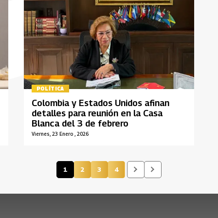
POLÍTICA
Colombia y Estados Unidos afinan
detalles para reunión en la Casa
Blanca del 3 de febrero
Viernes, 23 Enero , 2026
1
2
3
4
Página actual
Página
Página
Página