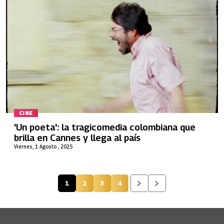
CINE
'Un poeta': la tragicomedia colombiana que
brilla en Cannes y llega al país
Viernes, 1 Agosto , 2025
1
2
3
4
Página actual
Página
Página
Página