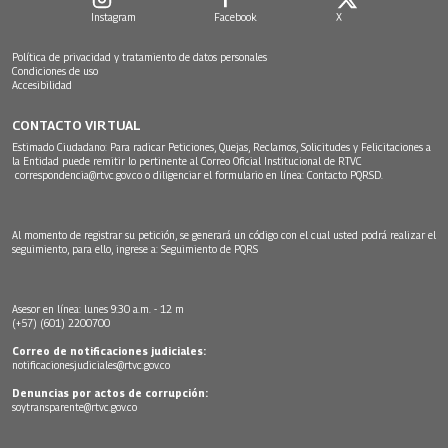
Instagram
Facebook
X
Política de privacidad y tratamiento de datos personales
Condiciones de uso
Accesibilidad
CONTACTO VIRTUAL
Estimado Ciudadano: Para radicar Peticiones, Quejas, Reclamos, Solicitudes y Felicitaciones a
la Entidad puede remitir lo pertinente al Correo Oficial Institucional de RTVC
correspondencia@rtvc.gov.co
o diligenciar el formulario en línea:
Contacto PQRSD.
Al momento de registrar su petición, se generará un código con el cual usted podrá realizar el
seguimiento, para ello, ingrese a:
Seguimiento de PQRS
Asesor en línea: lunes 9:30 a.m. - 12 m
(+57) (601) 2200700
Correo de notificaciones judiciales:
notificacionesjudiciales@rtvc.gov.co
Denuncias por actos de corrupción:
soytransparente@rtvc.gov.co