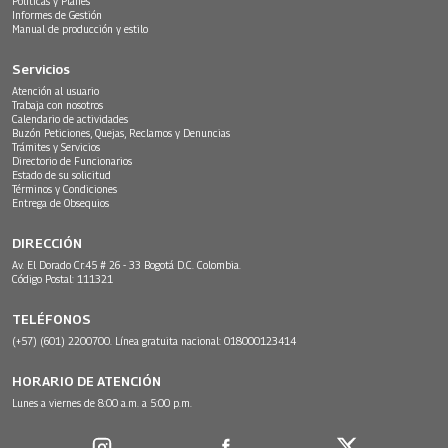
Políticas y Planes
Informes de Gestión
Manual de producción y estilo
Servicios
Atención al usuario
Trabaja con nosotros
Calendario de actividades
Buzón Peticiones, Quejas, Reclamos y Denuncias
Trámites y Servicios
Directorio de Funcionarios
Estado de su solicitud
Términos y Condiciones
Entrega de Obsequios
DIRECCIÓN
Av. El Dorado Cr.45 # 26 - 33 Bogotá D.C. Colombia.
Código Postal: 111321
TELÉFONOS
(+57) (601) 2200700. Línea gratuita nacional: 018000123414
HORARIO DE ATENCIÓN
Lunes a viernes de 8:00 a.m. a 5:00 p.m.