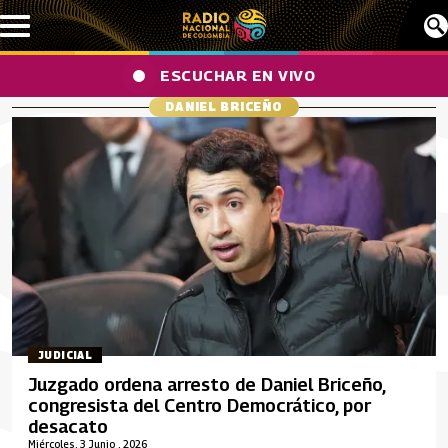
Pasar al contenido principal
ESCUCHAR EN VIVO
DANIEL BRICEÑO
JUDICIAL
Juzgado ordena arresto de Daniel Briceño,
congresista del Centro Democrático, por
desacato
Miércoles, 3 Junio , 2026