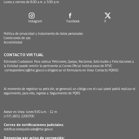
Lunes a viernes de 8:00 a.m. a 5:00 p.m.
Instagram
Facebook
X
Política de privacidad y tratamiento de datos personales
Condiciones de uso
Accesibilidad
CONTACTO VIRTUAL
Estimado Ciudadano: Para radicar Peticiones, Quejas, Reclamos, Solicitudes y Felicitaciones a
la Entidad puede remitir lo pertinente al Correo Oficial Institucional de RTVC
correspondencia@rtvc.gov.co
o diligenciar el formulario en línea:
Contacto PQRSD.
Al momento de registrar su petición, se generará un código con el cual usted podrá realizar el
seguimiento, para ello, ingrese a:
Seguimiento de PQRS
Asesor en línea: lunes 9:30 a.m. - 12 m
(+57) (601) 2200700
Correo de notificaciones judiciales:
notificacionesjudiciales@rtvc.gov.co
Denuncias por actos de corrupción: