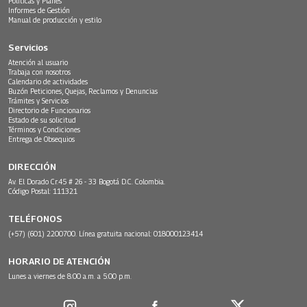
Políticas y Planes
Informes de Gestión
Manual de producción y estilo
Servicios
Atención al usuario
Trabaja con nosotros
Calendario de actividades
Buzón Peticiones, Quejas, Reclamos y Denuncias
Trámites y Servicios
Directorio de Funcionarios
Estado de su solicitud
Términos y Condiciones
Entrega de Obsequios
DIRECCIÓN
Av. El Dorado Cr.45 # 26 - 33 Bogotá D.C. Colombia.
Código Postal: 111321
TELÉFONOS
(+57) (601) 2200700. Línea gratuita nacional: 018000123414
HORARIO DE ATENCIÓN
Lunes a viernes de 8:00 a.m. a 5:00 p.m.