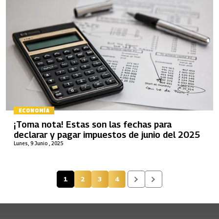
ECONOMÍA
¡Toma nota! Estas son las fechas para
declarar y pagar impuestos de junio del 2025
Lunes, 9 Junio , 2025
1
2
3
4
Página actual
Página
Página
Página