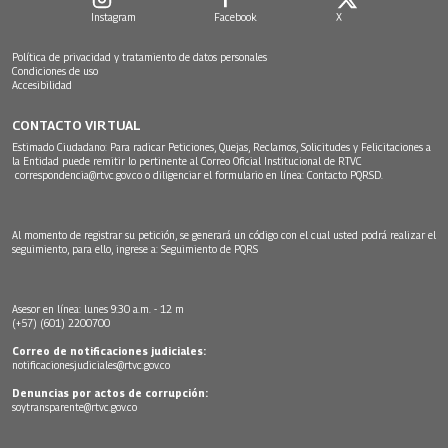
Instagram
Facebook
X
Política de privacidad y tratamiento de datos personales
Condiciones de uso
Accesibilidad
CONTACTO VIRTUAL
Estimado Ciudadano: Para radicar Peticiones, Quejas, Reclamos, Solicitudes y Felicitaciones a
la Entidad puede remitir lo pertinente al Correo Oficial Institucional de RTVC
correspondencia@rtvc.gov.co
o diligenciar el formulario en línea:
Contacto PQRSD.
Al momento de registrar su petición, se generará un código con el cual usted podrá realizar el
seguimiento, para ello, ingrese a:
Seguimiento de PQRS
Asesor en línea: lunes 9:30 a.m. - 12 m
(+57) (601) 2200700
Correo de notificaciones judiciales:
notificacionesjudiciales@rtvc.gov.co
Denuncias por actos de corrupción:
soytransparente@rtvc.gov.co