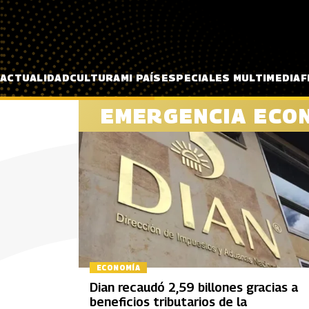
Pasar al contenido principal
ACTUALIDAD
CULTURA
MI PAÍS
ESPECIALES MULTIMEDIA
F
EMERGENCIA ECO
ECONOMÍA
Dian recaudó 2,59 billones gracias a
beneficios tributarios de la