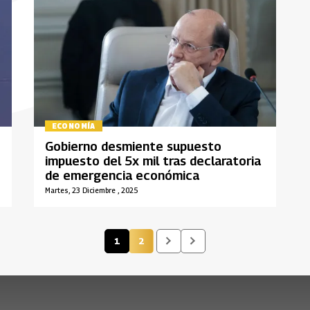
ECONOMÍA
Gobierno desmiente supuesto
impuesto del 5x mil tras declaratoria
de emergencia económica
Martes, 23 Diciembre , 2025
1
2
Página actual
Página