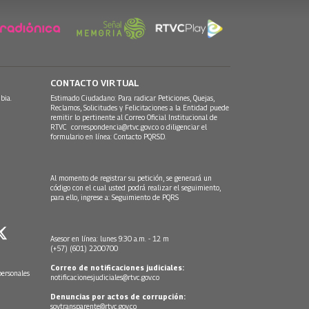
CONTACTO VIRTUAL
bia.
Estimado Ciudadano: Para radicar Peticiones, Quejas,
Reclamos, Solicitudes y Felicitaciones a la Entidad puede
remitir lo pertinente al Correo Oficial Institucional de
RTVC
correspondencia@rtvc.gov.co
o diligenciar el
formulario en línea:
Contacto PQRSD.
Al momento de registrar su petición, se generará un
código con el cual usted podrá realizar el seguimiento,
para ello, ingrese a:
Seguimiento de PQRS
Asesor en línea: lunes 9:30 a.m. - 12 m
(+57) (601) 2200700
Correo de notificaciones judiciales:
personales
notificacionesjudiciales@rtvc.gov.co
Denuncias por actos de corrupción:
soytransparente@rtvc.gov.co