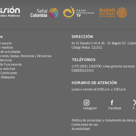
os
DIRECCIÓN
l usuario
Av. El Dorado Cr.45 # 26 - 33 Bogotá D.C. Colom
n nosotros
Código Postal: 111321
 de actividades
ciones, Quejas, Reclamos y Denuncias
TELÉFONOS
Servicios
 de Funcionarios
(+57) (601) 2200700. Línea gratuita nacional:
su solicitud
018000123414
 Condiciones
 Obsequios
HORARIO DE ATENCIÓN
Lunes a viernes de 8:00 a.m. a 5:00 p.m.
Instagram
Facebook
X
Política de privacidad y tratamiento de datos 
Condiciones de uso
Accesibilidad