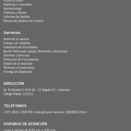
Misión y Visión
Objetivos y funciones
Normatividad
Políticas y Planes
Informes de Gestión
Manual de producción y estilo
Servicios
Atención al usuario
Trabaja con nosotros
Calendario de actividades
Buzón Peticiones, Quejas, Reclamos y Denuncias
Trámites y Servicios
Directorio de Funcionarios
Estado de su solicitud
Términos y Condiciones
Entrega de Obsequios
DIRECCIÓN
Av. El Dorado Cr.45 # 26 - 33 Bogotá D.C. Colombia.
Código Postal: 111321
TELÉFONOS
(+57) (601) 2200700. Línea gratuita nacional: 018000123414
HORARIO DE ATENCIÓN
Lunes a viernes de 8:00 a.m. a 5:00 p.m.