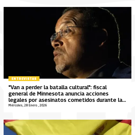
ENTREVISTAS
"Van a perder la batalla cultural": fiscal
general de Minnesota anuncia acciones
legales por asesinatos cometidos durante la
redada migratoria del ICE en Minneapolis
Miércoles, 28 Enero , 2026