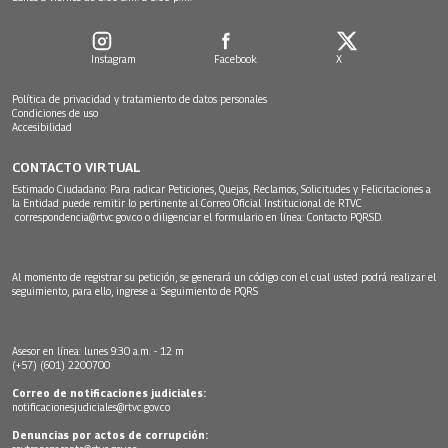
Instagram
Facebook
X
Política de privacidad y tratamiento de datos personales
Condiciones de uso
Accesibilidad
CONTACTO VIRTUAL
Estimado Ciudadano: Para radicar Peticiones, Quejas, Reclamos, Solicitudes y Felicitaciones a
la Entidad puede remitir lo pertinente al Correo Oficial Institucional de RTVC
correspondencia@rtvc.gov.co
o diligenciar el formulario en línea:
Contacto PQRSD.
Al momento de registrar su petición, se generará un código con el cual usted podrá realizar el
seguimiento, para ello, ingrese a:
Seguimiento de PQRS
Asesor en línea: lunes 9:30 a.m. - 12 m
(+57) (601) 2200700
Correo de notificaciones judiciales:
notificacionesjudiciales@rtvc.gov.co
Denuncias por actos de corrupción: