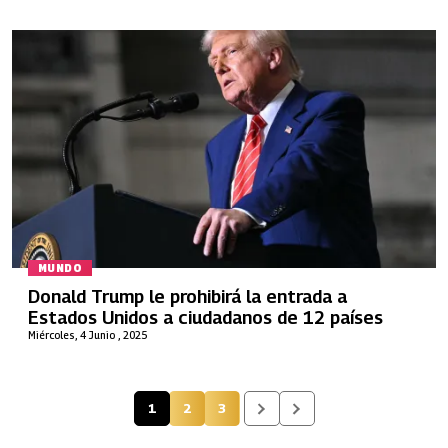
MUNDO
Donald Trump le prohibirá la entrada a
Estados Unidos a ciudadanos de 12 países
Miércoles, 4 Junio , 2025
1
2
3
Página actual
Página
Página