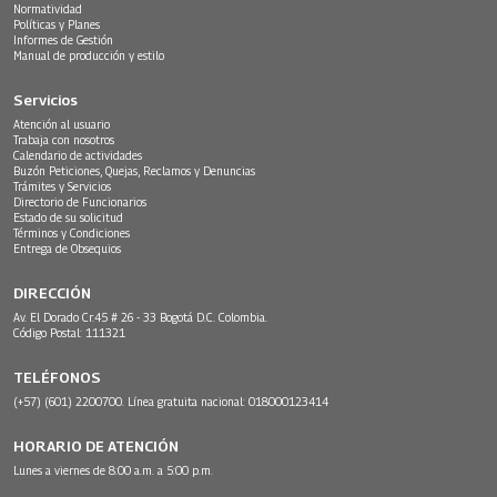
Normatividad
Políticas y Planes
Informes de Gestión
Manual de producción y estilo
Servicios
Atención al usuario
Trabaja con nosotros
Calendario de actividades
Buzón Peticiones, Quejas, Reclamos y Denuncias
Trámites y Servicios
Directorio de Funcionarios
Estado de su solicitud
Términos y Condiciones
Entrega de Obsequios
DIRECCIÓN
Av. El Dorado Cr.45 # 26 - 33 Bogotá D.C. Colombia.
Código Postal: 111321
TELÉFONOS
(+57) (601) 2200700. Línea gratuita nacional: 018000123414
HORARIO DE ATENCIÓN
Lunes a viernes de 8:00 a.m. a 5:00 p.m.