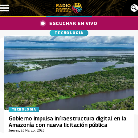
Pasar al contenido principal
ESCUCHAR EN VIVO
TECNOLOGIA
TECNOLOGÍA
Gobierno impulsa infraestructura digital en la
Amazonía con nueva licitación pública
Jueves, 26 Marzo , 2026