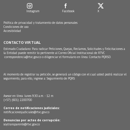
Instagram
Facebook
X
Política de privacidad y tratamiento de datos personales
Condiciones de uso
Accesibilidad
CONTACTO VIRTUAL
Estimado Ciudadano: Para radicar Peticiones, Quejas, Reclamos, Solicitudes y Felicitaciones a
la Entidad puede remitir lo pertinente al Correo Oficial Institucional de RTVC
correspondencia@rtvc.gov.co
o diligenciar el formulario en línea:
Contacto PQRSD.
Al momento de registrar su petición, se generará un código con el cual usted podrá realizar el
seguimiento, para ello, ingrese a:
Seguimiento de PQRS
Asesor en línea: lunes 9:30 a.m. - 12 m
(+57) (601) 2200700
Correo de notificaciones judiciales:
notificacionesjudiciales@rtvc.gov.co
Denuncias por actos de corrupción:
soytransparente@rtvc.gov.co