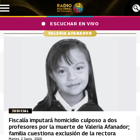
Pasar al contenido principal
ESCUCHAR EN VIVO
VALERIA AFANADOR
JUDICIAL
Fiscalía imputará homicidio culposo a dos
profesores por la muerte de Valeria Afanador;
familia cuestiona exclusión de la rectora
Martes, 2 Junio , 2026