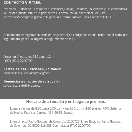
CONTACTO VIRTUAL
Estimado Ciudadano: Para radicar Peticiones, Quejas, Reclamos, Solicitudes y Felicitaciones a
la Entidad puede remitir lo pertinente al Correo Oficial Institucional de RTVC
correspondencia@rtvc.gov.co
o diligenciar el formulario en línea:
Contacto PQRSD.
Al momento de registrar su petición, se generará un código con el cual usted podrá realizar el
seguimiento, para ello, ingrese a:
Seguimiento de PQRS
Asesor en línea: lunes 9:30 a.m. - 12 m
(+57) (601) 2200700
Correo de notificaciones judiciales:
notificacionesjudiciales@rtvc.gov.co
Denuncias por actos de corrupción:
soytransparente@rtvc.gov.co
Horario de atención y entrega de premios:
Lunes a viernes de 8:30 a.m.a 1:00 p.m. y de 2:30 p.m. a 4:30 p.m. en RTVC Sistema
de Medios Públicos, Carrera 45 # 26-33, Bogotá.
Línea directa Radio Nacional de Colombia: 2200727, Línea Nacional Radio Nacional
de Colombia: 01 8000 118 959. Conmutador RTVC 2200700