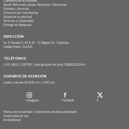
Calendario de actividades
Buzón Peticiones, Quejas, Reclamos y Denuncias
Trámites y Servicios
Directorio de Funcionarios
Estado de su solicitud
Términos y Condiciones
Entrega de Obsequios
DIRECCIÓN
Av. El Dorado Cr.45 # 26 - 33 Bogotá D.C. Colombia.
Código Postal: 111321
TELÉFONOS
(+57) (601) 2200700. Línea gratuita nacional: 018000123414
HORARIO DE ATENCIÓN
Lunes a viernes de 8:00 a.m. a 5:00 p.m.
Instagram
Facebook
X
Política de privacidad y tratamiento de datos personales
Condiciones de uso
Accesibilidad