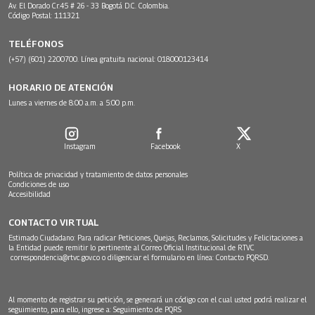
Av. El Dorado Cr.45 # 26 - 33 Bogotá D.C. Colombia.
Código Postal: 111321
TELÉFONOS
(+57) (601) 2200700. Línea gratuita nacional: 018000123414
HORARIO DE ATENCIÓN
Lunes a viernes de 8:00 a.m. a 5:00 p.m.
Instagram
Facebook
X
Política de privacidad y tratamiento de datos personales
Condiciones de uso
Accesibilidad
CONTACTO VIRTUAL
Estimado Ciudadano: Para radicar Peticiones, Quejas, Reclamos, Solicitudes y Felicitaciones a
la Entidad puede remitir lo pertinente al Correo Oficial Institucional de RTVC
correspondencia@rtvc.gov.co
o diligenciar el formulario en línea:
Contacto PQRSD.
Al momento de registrar su petición, se generará un código con el cual usted podrá realizar el
seguimiento, para ello, ingrese a:
Seguimiento de PQRS