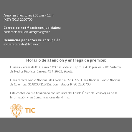
Asesor en línea: lunes 9:30 a.m. - 12 m
(+57) (601) 2200700
Correo de notificaciones judiciales:
notificacionesjudiciales@rtvc.gov.co
Denuncias por actos de corrupción:
soytransparente@rtvc.gov.co
Horario de atención y entrega de premios:
Lunes a viernes de 8:30 a.m.a 1:00 p.m. y de 2:30 p.m. a 4:30 p.m. en RTVC Sistema
de Medios Públicos, Carrera 45 # 26-33, Bogotá.
Línea directa Radio Nacional de Colombia: 2200727, Línea Nacional Radio Nacional
de Colombia: 01 8000 118 959. Conmutador RTVC 2200700
Este contenido fue financiado con recursos del Fondo Único de Tecnologías de la
Información y las Comunicaciones de MinTic.