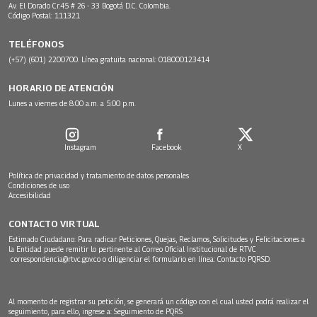
Av. El Dorado Cr.45 # 26 - 33 Bogotá D.C. Colombia.
Código Postal: 111321
TELÉFONOS
(+57) (601) 2200700. Línea gratuita nacional: 018000123414
HORARIO DE ATENCIÓN
Lunes a viernes de 8:00 a.m. a 5:00 p.m.
Instagram
Facebook
X
Política de privacidad y tratamiento de datos personales
Condiciones de uso
Accesibilidad
CONTACTO VIRTUAL
Estimado Ciudadano: Para radicar Peticiones, Quejas, Reclamos, Solicitudes y Felicitaciones a
la Entidad puede remitir lo pertinente al Correo Oficial Institucional de RTVC
correspondencia@rtvc.gov.co
o diligenciar el formulario en línea:
Contacto PQRSD.
Al momento de registrar su petición, se generará un código con el cual usted podrá realizar el
seguimiento, para ello, ingrese a:
Seguimiento de PQRS