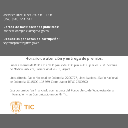
Asesor en línea: lunes 9:30 a.m. - 12 m
(+57) (601) 2200700
Correo de notificaciones judiciales:
notificacionesjudiciales@rtvc.gov.co
Denuncias por actos de corrupción:
soytransparente@rtvc.gov.co
Horario de atención y entrega de premios:
Lunes a viernes de 8:30 a.m.a 1:00 p.m. y de 2:30 p.m. a 4:30 p.m. en RTVC Sistema
de Medios Públicos, Carrera 45 # 26-33, Bogotá.
Línea directa Radio Nacional de Colombia: 2200727, Línea Nacional Radio Nacional
de Colombia: 01 8000 118 959. Conmutador RTVC 2200700
Este contenido fue financiado con recursos del Fondo Único de Tecnologías de la
Información y las Comunicaciones de MinTic.