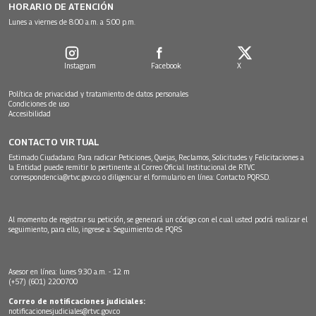
HORARIO DE ATENCIÓN
Lunes a viernes de 8:00 a.m. a 5:00 p.m.
Instagram
Facebook
X
Política de privacidad y tratamiento de datos personales
Condiciones de uso
Accesibilidad
CONTACTO VIRTUAL
Estimado Ciudadano: Para radicar Peticiones, Quejas, Reclamos, Solicitudes y Felicitaciones a
la Entidad puede remitir lo pertinente al Correo Oficial Institucional de RTVC
correspondencia@rtvc.gov.co
o diligenciar el formulario en línea:
Contacto PQRSD.
Al momento de registrar su petición, se generará un código con el cual usted podrá realizar el
seguimiento, para ello, ingrese a:
Seguimiento de PQRS
Asesor en línea: lunes 9:30 a.m. - 12 m
(+57) (601) 2200700
Correo de notificaciones judiciales:
notificacionesjudiciales@rtvc.gov.co