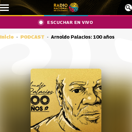
Pasar al contenido principal
ESCUCHAR EN VIVO
Inicio
PODCAST
Arnoldo Palacios: 100 años