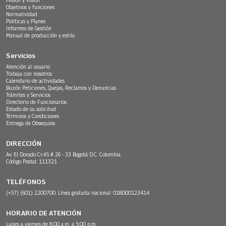
Objetivos y funciones
Normatividad
Políticas y Planes
Informes de Gestión
Manual de producción y estilo
Servicios
Atención al usuario
Trabaja con nosotros
Calendario de actividades
Buzón Peticiones, Quejas, Reclamos y Denuncias
Trámites y Servicios
Directorio de Funcionarios
Estado de su solicitud
Términos y Condiciones
Entrega de Obsequios
DIRECCIÓN
Av. El Dorado Cr.45 # 26 - 33 Bogotá D.C. Colombia.
Código Postal: 111321
TELÉFONOS
(+57) (601) 2200700. Línea gratuita nacional: 018000123414
HORARIO DE ATENCIÓN
Lunes a viernes de 8:00 a.m. a 5:00 p.m.