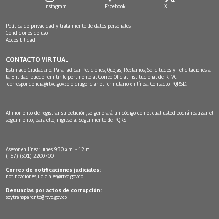
Instagram
Facebook
X
Política de privacidad y tratamiento de datos personales
Condiciones de uso
Accesibilidad
CONTACTO VIRTUAL
Estimado Ciudadano: Para radicar Peticiones, Quejas, Reclamos, Solicitudes y Felicitaciones a
la Entidad puede remitir lo pertinente al Correo Oficial Institucional de RTVC
correspondencia@rtvc.gov.co
o diligenciar el formulario en línea:
Contacto PQRSD.
Al momento de registrar su petición, se generará un código con el cual usted podrá realizar el
seguimiento, para ello, ingrese a:
Seguimiento de PQRS
Asesor en línea: lunes 9:30 a.m. - 12 m
(+57) (601) 2200700
Correo de notificaciones judiciales:
notificacionesjudiciales@rtvc.gov.co
Denuncias por actos de corrupción:
soytransparente@rtvc.gov.co