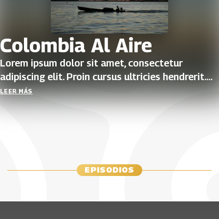
Colombia Al Aire
Lorem ipsum dolor sit amet, consectetur
adipiscing elit. Proin cursus ultricies hendrerit.
Aenean ac porta justo, vel imperdiet ante. Donec
LEER MÁS
sit amet augue blandit, tincidunt est non,
efficitur nisi. Vestibulum ante ipsum primis in
faucibus orci luctus et ultrices posuere cubilia
Curae; Curabitur eu bibendum odio, quis tristique
metus.
EPISODIOS