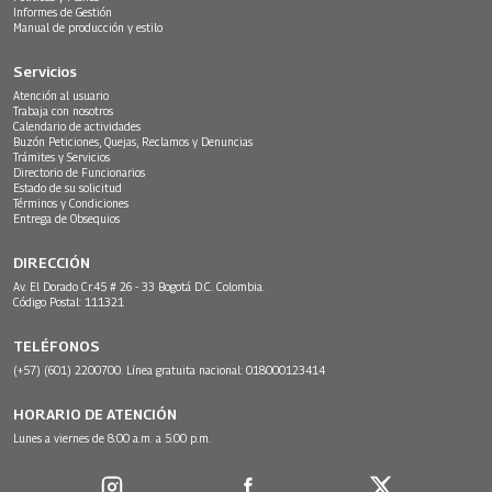
Informes de Gestión
Manual de producción y estilo
Servicios
Atención al usuario
Trabaja con nosotros
Calendario de actividades
Buzón Peticiones, Quejas, Reclamos y Denuncias
Trámites y Servicios
Directorio de Funcionarios
Estado de su solicitud
Términos y Condiciones
Entrega de Obsequios
DIRECCIÓN
Av. El Dorado Cr.45 # 26 - 33 Bogotá D.C. Colombia.
Código Postal: 111321
TELÉFONOS
(+57) (601) 2200700. Línea gratuita nacional: 018000123414
HORARIO DE ATENCIÓN
Lunes a viernes de 8:00 a.m. a 5:00 p.m.