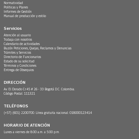
Normatividad
Políticas y Planes
Informes de Gestión
Manual de producción y estilo
Servicios
Atención al usuario
Trabaja con nosotros
Calendario de actividades
Buzón Peticiones, Quejas, Reclamos y Denuncias
Trámites y Servicios
Directorio de Funcionarios
Estado de su solicitud
Términos y Condiciones
Entrega de Obsequios
DIRECCIÓN
Av. El Dorado Cr.45 # 26 - 33 Bogotá D.C. Colombia.
Código Postal: 111321
TELÉFONOS
(+57) (601) 2200700. Línea gratuita nacional: 018000123414
HORARIO DE ATENCIÓN
Lunes a viernes de 8:00 a.m. a 5:00 p.m.