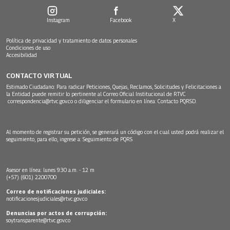
Instagram
Facebook
X
Política de privacidad y tratamiento de datos personales
Condiciones de uso
Accesibilidad
CONTACTO VIRTUAL
Estimado Ciudadano: Para radicar Peticiones, Quejas, Reclamos, Solicitudes y Felicitaciones a
la Entidad puede remitir lo pertinente al Correo Oficial Institucional de RTVC
correspondencia@rtvc.gov.co
o diligenciar el formulario en línea:
Contacto PQRSD.
Al momento de registrar su petición, se generará un código con el cual usted podrá realizar el
seguimiento, para ello, ingrese a:
Seguimiento de PQRS
Asesor en línea: lunes 9:30 a.m. - 12 m
(+57) (601) 2200700
Correo de notificaciones judiciales:
notificacionesjudiciales@rtvc.gov.co
Denuncias por actos de corrupción:
soytransparente@rtvc.gov.co