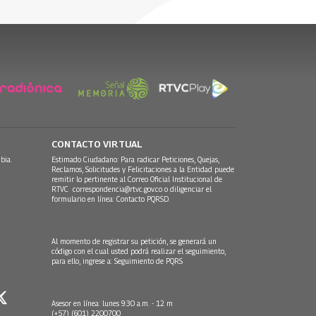
CONTACTO VIRTUAL
bia.
Estimado Ciudadano: Para radicar Peticiones, Quejas,
Reclamos, Solicitudes y Felicitaciones a la Entidad puede
remitir lo pertinente al Correo Oficial Institucional de
RTVC
correspondencia@rtvc.gov.co
o diligenciar el
formulario en línea:
Contacto PQRSD.
Al momento de registrar su petición, se generará un
código con el cual usted podrá realizar el seguimiento,
para ello, ingrese a:
Seguimiento de PQRS
Asesor en línea: lunes 9:30 a.m. - 12 m
(+57) (601) 2200700