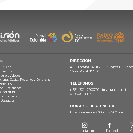
os
DIRECCIÓN
l usuario
Av. El Dorado Cr.45 # 26 - 33 Bogotá D.C. Colom
n nosotros
Código Postal: 111321
 de actividades
ciones, Quejas, Reclamos y Denuncias
TELÉFONOS
Servicios
 de Funcionarios
(+57) (601) 2200700. Línea gratuita nacional:
su solicitud
018000123414
 Condiciones
 Obsequios
HORARIO DE ATENCIÓN
Lunes a viernes de 8:00 a.m. a 5:00 p.m.
Instagram
Facebook
X