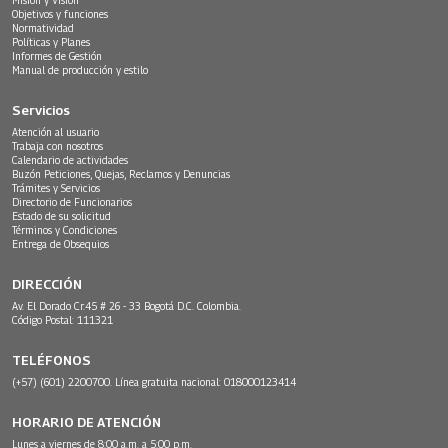
Objetivos y funciones
Normatividad
Políticas y Planes
Informes de Gestión
Manual de producción y estilo
Servicios
Atención al usuario
Trabaja con nosotros
Calendario de actividades
Buzón Peticiones, Quejas, Reclamos y Denuncias
Trámites y Servicios
Directorio de Funcionarios
Estado de su solicitud
Términos y Condiciones
Entrega de Obsequios
DIRECCIÓN
Av. El Dorado Cr.45 # 26 - 33 Bogotá D.C. Colombia.
Código Postal: 111321
TELÉFONOS
(+57) (601) 2200700. Línea gratuita nacional: 018000123414
HORARIO DE ATENCIÓN
Lunes a viernes de 8:00 a.m. a 5:00 p.m.