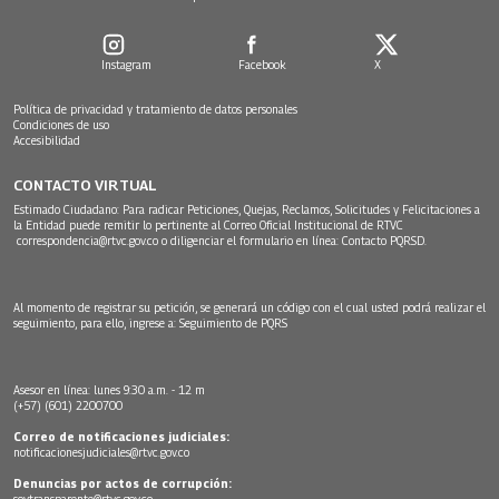
Instagram
Facebook
X
Política de privacidad y tratamiento de datos personales
Condiciones de uso
Accesibilidad
CONTACTO VIRTUAL
Estimado Ciudadano: Para radicar Peticiones, Quejas, Reclamos, Solicitudes y Felicitaciones a
la Entidad puede remitir lo pertinente al Correo Oficial Institucional de RTVC
correspondencia@rtvc.gov.co
o diligenciar el formulario en línea:
Contacto PQRSD.
Al momento de registrar su petición, se generará un código con el cual usted podrá realizar el
seguimiento, para ello, ingrese a:
Seguimiento de PQRS
Asesor en línea: lunes 9:30 a.m. - 12 m
(+57) (601) 2200700
Correo de notificaciones judiciales:
notificacionesjudiciales@rtvc.gov.co
Denuncias por actos de corrupción:
soytransparente@rtvc.gov.co