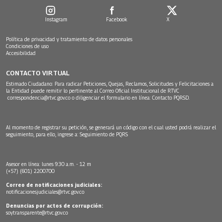
Instagram
Facebook
X
Política de privacidad y tratamiento de datos personales
Condiciones de uso
Accesibilidad
CONTACTO VIRTUAL
Estimado Ciudadano: Para radicar Peticiones, Quejas, Reclamos, Solicitudes y Felicitaciones a
la Entidad puede remitir lo pertinente al Correo Oficial Institucional de RTVC
correspondencia@rtvc.gov.co
o diligenciar el formulario en línea:
Contacto PQRSD.
Al momento de registrar su petición, se generará un código con el cual usted podrá realizar el
seguimiento, para ello, ingrese a:
Seguimiento de PQRS
Asesor en línea: lunes 9:30 a.m. - 12 m
(+57) (601) 2200700
Correo de notificaciones judiciales:
notificacionesjudiciales@rtvc.gov.co
Denuncias por actos de corrupción:
soytransparente@rtvc.gov.co