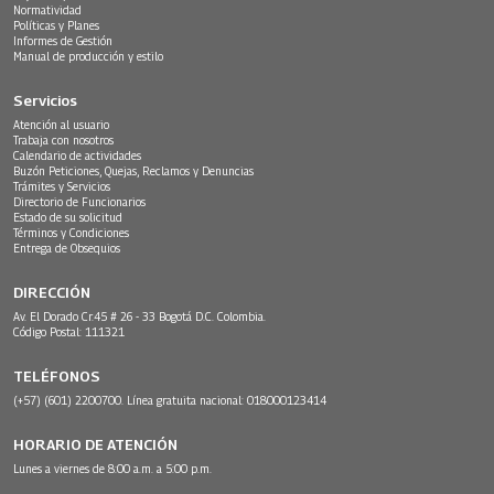
Normatividad
Políticas y Planes
Informes de Gestión
Manual de producción y estilo
Servicios
Atención al usuario
Trabaja con nosotros
Calendario de actividades
Buzón Peticiones, Quejas, Reclamos y Denuncias
Trámites y Servicios
Directorio de Funcionarios
Estado de su solicitud
Términos y Condiciones
Entrega de Obsequios
DIRECCIÓN
Av. El Dorado Cr.45 # 26 - 33 Bogotá D.C. Colombia.
Código Postal: 111321
TELÉFONOS
(+57) (601) 2200700. Línea gratuita nacional: 018000123414
HORARIO DE ATENCIÓN
Lunes a viernes de 8:00 a.m. a 5:00 p.m.