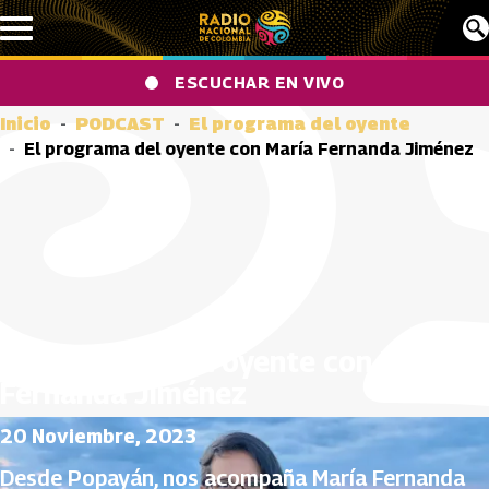
Pasar al contenido principal
ESCUCHAR EN VIVO
Inicio
PODCAST
El programa del oyente
El programa del oyente con María Fernanda Jiménez
El programa del oyente con María
Fernanda Jiménez
20 Noviembre, 2023
Desde Popayán, nos acompaña María Fernanda