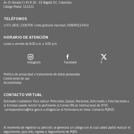
Av. El Dorado Cr.45 # 26 - 33 Bogotá D.C. Colombia.
Código Postal: 111321
TELÉFONOS
(+57) (601) 2200700. Línea gratuita nacional: 018000123414
HORARIO DE ATENCIÓN
Lunes a viernes de 8:00 a.m. a 5:00 p.m.
Instagram
Facebook
X
Política de privacidad y tratamiento de datos personales
Condiciones de uso
Accesibilidad
CONTACTO VIRTUAL
Estimado Ciudadano: Para radicar Peticiones, Quejas, Reclamos, Solicitudes y Felicitaciones a
la Entidad puede remitir lo pertinente al Correo Oficial Institucional de RTVC
correspondencia@rtvc.gov.co
o diligenciar el formulario en línea:
Contacto PQRSD.
Al momento de registrar su petición, se generará un código con el cual usted podrá realizar el
seguimiento, para ello, ingrese a:
Seguimiento de PQRS