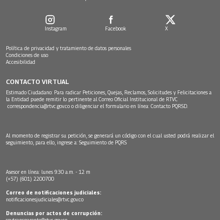
Instagram
Facebook
X
Política de privacidad y tratamiento de datos personales
Condiciones de uso
Accesibilidad
CONTACTO VIRTUAL
Estimado Ciudadano: Para radicar Peticiones, Quejas, Reclamos, Solicitudes y Felicitaciones a
la Entidad puede remitir lo pertinente al Correo Oficial Institucional de RTVC
correspondencia@rtvc.gov.co
o diligenciar el formulario en línea:
Contacto PQRSD.
Al momento de registrar su petición, se generará un código con el cual usted podrá realizar el
seguimiento, para ello, ingrese a:
Seguimiento de PQRS
Asesor en línea: lunes 9:30 a.m. - 12 m
(+57) (601) 2200700
Correo de notificaciones judiciales:
notificacionesjudiciales@rtvc.gov.co
Denuncias por actos de corrupción:
soytransparente@rtvc.gov.co