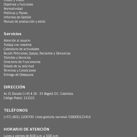
Objetivos y funciones
Normatividad
Políticas y Planes
Informes de Gestión
Manual de producción y estilo
Servicios
Atención al usuario
Trabaja con nosotros
Calendario de actividades
Buzón Peticiones, Quejas, Reclamos y Denuncias
Trámites y Servicios
Directorio de Funcionarios
Estado de su solicitud
Términos y Condiciones
Entrega de Obsequios
DIRECCIÓN
Av. El Dorado Cr.45 # 26 - 33 Bogotá D.C. Colombia.
Código Postal: 111321
TELÉFONOS
(+57) (601) 2200700. Línea gratuita nacional: 018000123414
HORARIO DE ATENCIÓN
Lunes a viernes de 8:00 a.m. a 5:00 p.m.