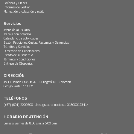
Políticas y Planes
Informes de Gestión
Manual de producción y estilo
Servicios
Atención al usuario
Trabaja con nosotros
Calendario de actividades
Buzón Peticiones, Quejas, Reclamos y Denuncias
Trámites y Servicios
Directorio de Funcionarios
Estado de su solicitud
Términos y Condiciones
Entrega de Obsequios
DIRECCIÓN
Av. El Dorado Cr.45 # 26 - 33 Bogotá D.C. Colombia.
Código Postal: 111321
TELÉFONOS
(+57) (601) 2200700. Línea gratuita nacional: 018000123414
HORARIO DE ATENCIÓN
Lunes a viernes de 8:00 a.m. a 5:00 p.m.