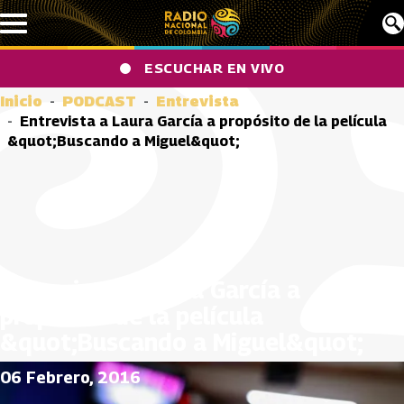
Pasar al contenido principal
ESCUCHAR EN VIVO
Inicio
PODCAST
Entrevista
Entrevista a Laura García a propósito de la película
&quot;Buscando a Miguel&quot;
Entrevista a Laura García a
propósito de la película
&quot;Buscando a Miguel&quot;
06 Febrero, 2016