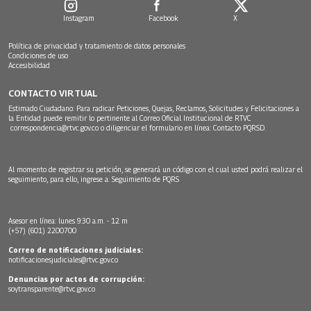
Instagram
Facebook
X
Política de privacidad y tratamiento de datos personales
Condiciones de uso
Accesibilidad
CONTACTO VIRTUAL
Estimado Ciudadano: Para radicar Peticiones, Quejas, Reclamos, Solicitudes y Felicitaciones a
la Entidad puede remitir lo pertinente al Correo Oficial Institucional de RTVC
correspondencia@rtvc.gov.co
o diligenciar el formulario en línea:
Contacto PQRSD.
Al momento de registrar su petición, se generará un código con el cual usted podrá realizar el
seguimiento, para ello, ingrese a:
Seguimiento de PQRS
Asesor en línea: lunes 9:30 a.m. - 12 m
(+57) (601) 2200700
Correo de notificaciones judiciales:
notificacionesjudiciales@rtvc.gov.co
Denuncias por actos de corrupción:
soytransparente@rtvc.gov.co