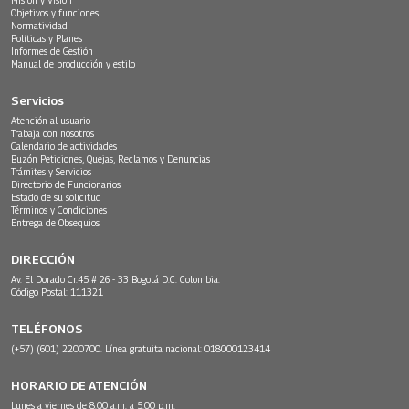
Objetivos y funciones
Normatividad
Políticas y Planes
Informes de Gestión
Manual de producción y estilo
Servicios
Atención al usuario
Trabaja con nosotros
Calendario de actividades
Buzón Peticiones, Quejas, Reclamos y Denuncias
Trámites y Servicios
Directorio de Funcionarios
Estado de su solicitud
Términos y Condiciones
Entrega de Obsequios
DIRECCIÓN
Av. El Dorado Cr.45 # 26 - 33 Bogotá D.C. Colombia.
Código Postal: 111321
TELÉFONOS
(+57) (601) 2200700. Línea gratuita nacional: 018000123414
HORARIO DE ATENCIÓN
Lunes a viernes de 8:00 a.m. a 5:00 p.m.