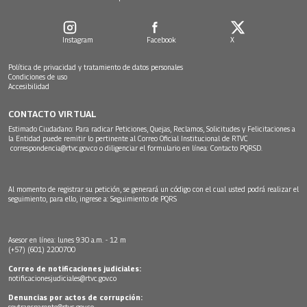
Instagram
Facebook
X
Política de privacidad y tratamiento de datos personales
Condiciones de uso
Accesibilidad
CONTACTO VIRTUAL
Estimado Ciudadano: Para radicar Peticiones, Quejas, Reclamos, Solicitudes y Felicitaciones a
la Entidad puede remitir lo pertinente al Correo Oficial Institucional de RTVC
correspondencia@rtvc.gov.co
o diligenciar el formulario en línea:
Contacto PQRSD.
Al momento de registrar su petición, se generará un código con el cual usted podrá realizar el
seguimiento, para ello, ingrese a:
Seguimiento de PQRS
Asesor en línea: lunes 9:30 a.m. - 12 m
(+57) (601) 2200700
Correo de notificaciones judiciales:
notificacionesjudiciales@rtvc.gov.co
Denuncias por actos de corrupción:
soytransparente@rtvc.gov.co