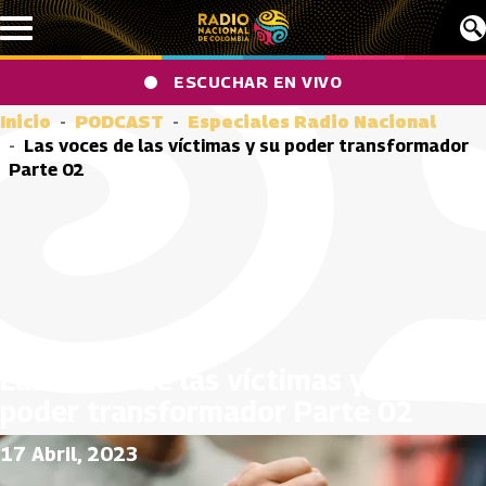
Pasar al contenido principal
ESCUCHAR EN VIVO
Inicio
PODCAST
Especiales Radio Nacional
Las voces de las víctimas y su poder transformador
Parte 02
Las voces de las víctimas y su
poder transformador Parte 02
17 Abril, 2023