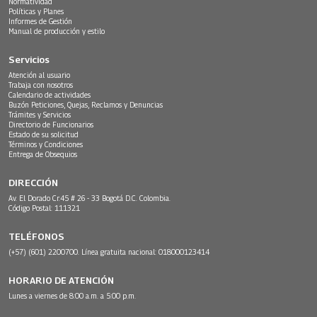
Normatividad
Políticas y Planes
Informes de Gestión
Manual de producción y estilo
Servicios
Atención al usuario
Trabaja con nosotros
Calendario de actividades
Buzón Peticiones, Quejas, Reclamos y Denuncias
Trámites y Servicios
Directorio de Funcionarios
Estado de su solicitud
Términos y Condiciones
Entrega de Obsequios
DIRECCIÓN
Av. El Dorado Cr.45 # 26 - 33 Bogotá D.C. Colombia.
Código Postal: 111321
TELÉFONOS
(+57) (601) 2200700. Línea gratuita nacional: 018000123414
HORARIO DE ATENCIÓN
Lunes a viernes de 8:00 a.m. a 5:00 p.m.