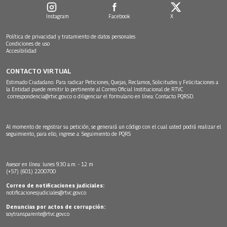
Instagram
Facebook
X
Política de privacidad y tratamiento de datos personales
Condiciones de uso
Accesibilidad
CONTACTO VIRTUAL
Estimado Ciudadano: Para radicar Peticiones, Quejas, Reclamos, Solicitudes y Felicitaciones a
la Entidad puede remitir lo pertinente al Correo Oficial Institucional de RTVC
correspondencia@rtvc.gov.co
o diligenciar el formulario en línea:
Contacto PQRSD.
Al momento de registrar su petición, se generará un código con el cual usted podrá realizar el
seguimiento, para ello, ingrese a:
Seguimiento de PQRS
Asesor en línea: lunes 9:30 a.m. - 12 m
(+57) (601) 2200700
Correo de notificaciones judiciales:
notificacionesjudiciales@rtvc.gov.co
Denuncias por actos de corrupción:
soytransparente@rtvc.gov.co