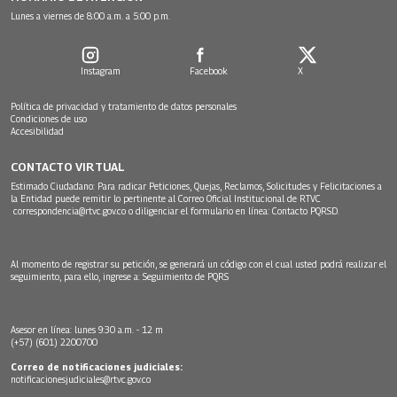
Lunes a viernes de 8:00 a.m. a 5:00 p.m.
Instagram
Facebook
X
Política de privacidad y tratamiento de datos personales
Condiciones de uso
Accesibilidad
CONTACTO VIRTUAL
Estimado Ciudadano: Para radicar Peticiones, Quejas, Reclamos, Solicitudes y Felicitaciones a
la Entidad puede remitir lo pertinente al Correo Oficial Institucional de RTVC
correspondencia@rtvc.gov.co
o diligenciar el formulario en línea:
Contacto PQRSD.
Al momento de registrar su petición, se generará un código con el cual usted podrá realizar el
seguimiento, para ello, ingrese a:
Seguimiento de PQRS
Asesor en línea: lunes 9:30 a.m. - 12 m
(+57) (601) 2200700
Correo de notificaciones judiciales:
notificacionesjudiciales@rtvc.gov.co