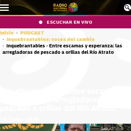
Pasar al contenido principal
ESCUCHAR EN VIVO
Inicio
PODCAST
Inquebrantables: voces del cambio
Inquebrantables - Entre escamas y esperanza: las
arregladoras de pescado a orillas del Río Atrato
Inquebrantables - Entre escamas y
esperanza: las arregladoras de
pescado a orillas del Río Atrato
19 Junio, 2026