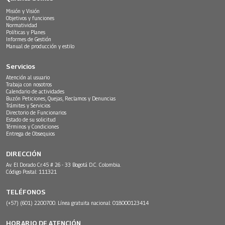
mayo de 2002 dejó una herida profunda, la historia 
Misión y Visión
de Cioqué, junto con la visión de
Objetivos y funciones
Normatividad
Políticas y Planes
líderes comunitarios como el párroco Honorio 
Informes de Gestión
Manual de producción y estilo
Mosquera, muestra cómo la
Servicios
adversidad se transforma en fuerza, unión y 
Atención al usuario
Trabaja con nosotros
avance, convirtiendo el dolor en motivo
Calendario de actividades
Buzón Peticiones, Quejas, Reclamos y Denuncias
Trámites y Servicios
para construir un futuro mejor
Directorio de Funcionarios
Estado de su solicitud
Términos y Condiciones
Entrega de Obsequios
DIRECCIÓN
Av. El Dorado Cr.45 # 26 - 33 Bogotá D.C. Colombia.
Código Postal: 111321
TELÉFONOS
(+57) (601) 2200700. Línea gratuita nacional: 018000123414
HORARIO DE ATENCIÓN