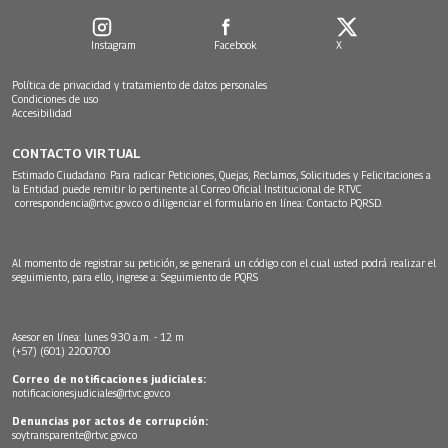
Instagram
Facebook
X
Política de privacidad y tratamiento de datos personales
Condiciones de uso
Accesibilidad
CONTACTO VIRTUAL
Estimado Ciudadano: Para radicar Peticiones, Quejas, Reclamos, Solicitudes y Felicitaciones a
la Entidad puede remitir lo pertinente al Correo Oficial Institucional de RTVC
correspondencia@rtvc.gov.co
o diligenciar el formulario en línea:
Contacto PQRSD.
Al momento de registrar su petición, se generará un código con el cual usted podrá realizar el
seguimiento, para ello, ingrese a:
Seguimiento de PQRS
Asesor en línea: lunes 9:30 a.m. - 12 m
(+57) (601) 2200700
Correo de notificaciones judiciales:
notificacionesjudiciales@rtvc.gov.co
Denuncias por actos de corrupción:
soytransparente@rtvc.gov.co