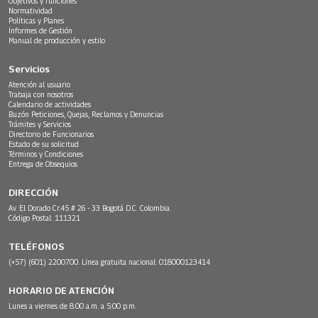
Objetivos y funciones
Normatividad
Políticas y Planes
Informes de Gestión
Manual de producción y estilo
Servicios
Atención al usuario
Trabaja con nosotros
Calendario de actividades
Buzón Peticiones, Quejas, Reclamos y Denuncias
Trámites y Servicios
Directorio de Funcionarios
Estado de su solicitud
Términos y Condiciones
Entrega de Obsequios
DIRECCIÓN
Av. El Dorado Cr.45 # 26 - 33 Bogotá D.C. Colombia.
Código Postal: 111321
TELÉFONOS
(+57) (601) 2200700. Línea gratuita nacional: 018000123414
HORARIO DE ATENCIÓN
Lunes a viernes de 8:00 a.m. a 5:00 p.m.