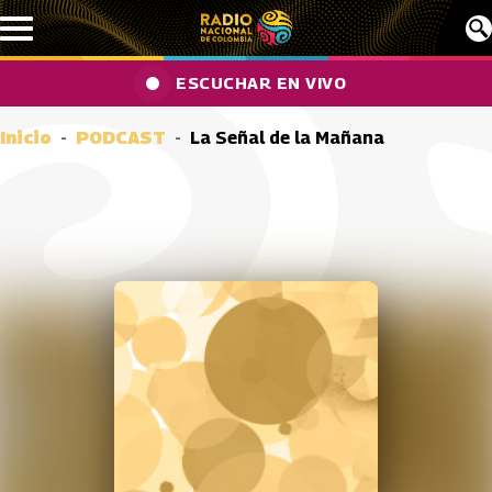
Pasar al contenido principal
ESCUCHAR EN VIVO
Inicio
PODCAST
La Señal de la Mañana