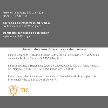
Asesor en línea: lunes 9:30 a.m. - 12 m
(+57) (601) 2200700
Correo de notificaciones judiciales:
notificacionesjudiciales@rtvc.gov.co
Denuncias por actos de corrupción:
soytransparente@rtvc.gov.co
Horario de atención y entrega de premios:
Lunes a viernes de 8:30 a.m.a 1:00 p.m. y de 2:30 p.m. a 4:30 p.m. en RTVC Sistema
de Medios Públicos, Carrera 45 # 26-33, Bogotá.
Línea directa Radio Nacional de Colombia: 2200727, Línea Nacional Radio Nacional
de Colombia: 01 8000 118 959. Conmutador RTVC 2200700
Este contenido fue financiado con recursos del Fondo Único de Tecnologías de la
Información y las Comunicaciones de MinTic.