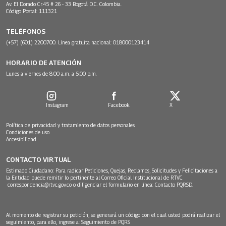
Av. El Dorado Cr.45 # 26 - 33 Bogotá D.C. Colombia.
Código Postal: 111321
TELÉFONOS
(+57) (601) 2200700. Línea gratuita nacional: 018000123414
HORARIO DE ATENCIÓN
Lunes a viernes de 8:00 a.m. a 5:00 p.m.
Instagram
Facebook
X
Política de privacidad y tratamiento de datos personales
Condiciones de uso
Accesibilidad
CONTACTO VIRTUAL
Estimado Ciudadano: Para radicar Peticiones, Quejas, Reclamos, Solicitudes y Felicitaciones a
la Entidad puede remitir lo pertinente al Correo Oficial Institucional de RTVC
correspondencia@rtvc.gov.co
o diligenciar el formulario en línea:
Contacto PQRSD.
Al momento de registrar su petición, se generará un código con el cual usted podrá realizar el
seguimiento, para ello, ingrese a:
Seguimiento de PQRS