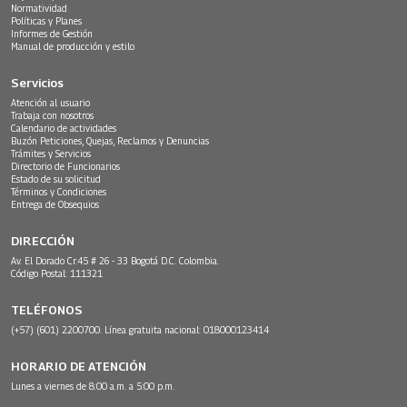
Normatividad
Políticas y Planes
Informes de Gestión
Manual de producción y estilo
Servicios
Atención al usuario
Trabaja con nosotros
Calendario de actividades
Buzón Peticiones, Quejas, Reclamos y Denuncias
Trámites y Servicios
Directorio de Funcionarios
Estado de su solicitud
Términos y Condiciones
Entrega de Obsequios
DIRECCIÓN
Av. El Dorado Cr.45 # 26 - 33 Bogotá D.C. Colombia.
Código Postal: 111321
TELÉFONOS
(+57) (601) 2200700. Línea gratuita nacional: 018000123414
HORARIO DE ATENCIÓN
Lunes a viernes de 8:00 a.m. a 5:00 p.m.