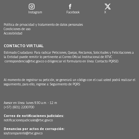
Instagram
Facebook
X
Política de privacidad y tratamiento de datos personales
Condiciones de uso
Accesibilidad
CONTACTO VIRTUAL
Estimado Ciudadano: Para radicar Peticiones, Quejas, Reclamos, Solicitudes y Felicitaciones a
la Entidad puede remitir lo pertinente al Correo Oficial Institucional de RTVC
correspondencia@rtvc.gov.co
o diligenciar el formulario en línea:
Contacto PQRSD.
Al momento de registrar su petición, se generará un código con el cual usted podrá realizar el
seguimiento, para ello, ingrese a:
Seguimiento de PQRS
Asesor en línea: lunes 9:30 a.m. - 12 m
(+57) (601) 2200700
Correo de notificaciones judiciales:
notificacionesjudiciales@rtvc.gov.co
Denuncias por actos de corrupción:
soytransparente@rtvc.gov.co