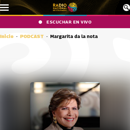
Pasar al contenido principal
ESCUCHAR EN VIVO
Inicio
PODCAST
Margarita da la nota