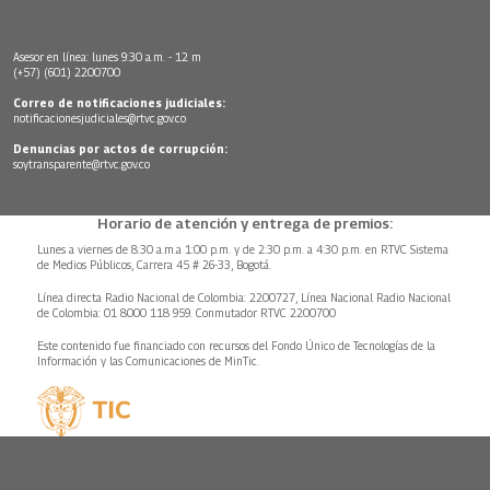
Asesor en línea: lunes 9:30 a.m. - 12 m
(+57) (601) 2200700
Correo de notificaciones judiciales:
notificacionesjudiciales@rtvc.gov.co
Denuncias por actos de corrupción:
soytransparente@rtvc.gov.co
Horario de atención y entrega de premios:
Lunes a viernes de 8:30 a.m.a 1:00 p.m. y de 2:30 p.m. a 4:30 p.m. en RTVC Sistema
de Medios Públicos, Carrera 45 # 26-33, Bogotá.
Línea directa Radio Nacional de Colombia: 2200727, Línea Nacional Radio Nacional
de Colombia: 01 8000 118 959. Conmutador RTVC 2200700
Este contenido fue financiado con recursos del Fondo Único de Tecnologías de la
Información y las Comunicaciones de MinTic.