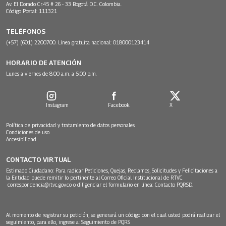
Av. El Dorado Cr.45 # 26 - 33 Bogotá D.C. Colombia.
Código Postal: 111321
TELÉFONOS
(+57) (601) 2200700. Línea gratuita nacional: 018000123414
HORARIO DE ATENCIÓN
Lunes a viernes de 8:00 a.m. a 5:00 p.m.
Instagram
Facebook
X
Política de privacidad y tratamiento de datos personales
Condiciones de uso
Accesibilidad
CONTACTO VIRTUAL
Estimado Ciudadano: Para radicar Peticiones, Quejas, Reclamos, Solicitudes y Felicitaciones a
la Entidad puede remitir lo pertinente al Correo Oficial Institucional de RTVC
correspondencia@rtvc.gov.co
o diligenciar el formulario en línea:
Contacto PQRSD.
Al momento de registrar su petición, se generará un código con el cual usted podrá realizar el
seguimiento, para ello, ingrese a:
Seguimiento de PQRS