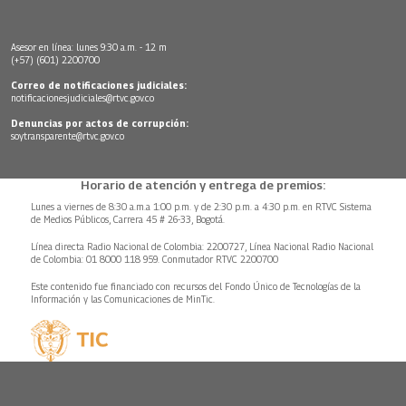
Asesor en línea: lunes 9:30 a.m. - 12 m
(+57) (601) 2200700
Correo de notificaciones judiciales:
notificacionesjudiciales@rtvc.gov.co
Denuncias por actos de corrupción:
soytransparente@rtvc.gov.co
Horario de atención y entrega de premios:
Lunes a viernes de 8:30 a.m.a 1:00 p.m. y de 2:30 p.m. a 4:30 p.m. en RTVC Sistema
de Medios Públicos, Carrera 45 # 26-33, Bogotá.
Línea directa Radio Nacional de Colombia: 2200727, Línea Nacional Radio Nacional
de Colombia: 01 8000 118 959. Conmutador RTVC 2200700
Este contenido fue financiado con recursos del Fondo Único de Tecnologías de la
Información y las Comunicaciones de MinTic.