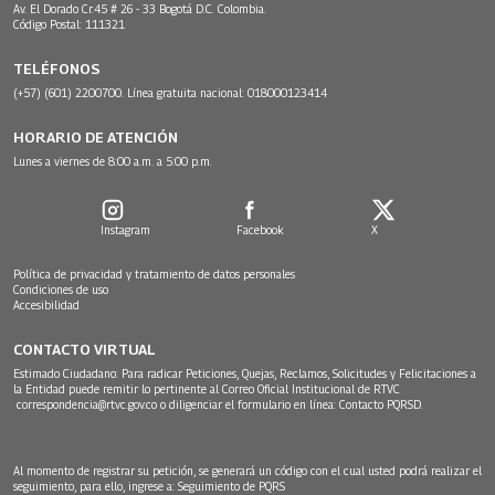
Av. El Dorado Cr.45 # 26 - 33 Bogotá D.C. Colombia.
Código Postal: 111321
TELÉFONOS
(+57) (601) 2200700. Línea gratuita nacional: 018000123414
HORARIO DE ATENCIÓN
Lunes a viernes de 8:00 a.m. a 5:00 p.m.
Instagram
Facebook
X
Política de privacidad y tratamiento de datos personales
Condiciones de uso
Accesibilidad
CONTACTO VIRTUAL
Estimado Ciudadano: Para radicar Peticiones, Quejas, Reclamos, Solicitudes y Felicitaciones a
la Entidad puede remitir lo pertinente al Correo Oficial Institucional de RTVC
correspondencia@rtvc.gov.co
o diligenciar el formulario en línea:
Contacto PQRSD.
Al momento de registrar su petición, se generará un código con el cual usted podrá realizar el
seguimiento, para ello, ingrese a:
Seguimiento de PQRS