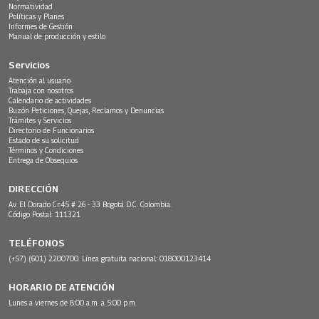
Normatividad
Políticas y Planes
Informes de Gestión
Manual de producción y estilo
Servicios
Atención al usuario
Trabaja con nosotros
Calendario de actividades
Buzón Peticiones, Quejas, Reclamos y Denuncias
Trámites y Servicios
Directorio de Funcionarios
Estado de su solicitud
Términos y Condiciones
Entrega de Obsequios
DIRECCIÓN
Av. El Dorado Cr.45 # 26 - 33 Bogotá D.C. Colombia.
Código Postal: 111321
TELÉFONOS
(+57) (601) 2200700. Línea gratuita nacional: 018000123414
HORARIO DE ATENCIÓN
Lunes a viernes de 8:00 a.m. a 5:00 p.m.