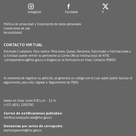
Instagram
Facebook
X
Política de privacidad y tratamiento de datos personales
Condiciones de uso
Accesibilidad
CONTACTO VIRTUAL
Estimado Ciudadano: Para radicar Peticiones, Quejas, Reclamos, Solicitudes y Felicitaciones a
la Entidad puede remitir lo pertinente al Correo Oficial Institucional de RTVC
correspondencia@rtvc.gov.co
o diligenciar el formulario en línea:
Contacto PQRSD.
Al momento de registrar su petición, se generará un código con el cual usted podrá realizar el
seguimiento, para ello, ingrese a:
Seguimiento de PQRS
Asesor en línea: lunes 9:30 a.m. - 12 m
(+57) (601) 2200700
Correo de notificaciones judiciales:
notificacionesjudiciales@rtvc.gov.co
Denuncias por actos de corrupción:
soytransparente@rtvc.gov.co