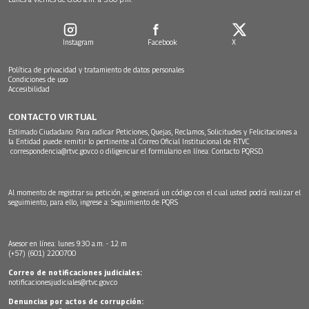
Instagram
Facebook
X
Política de privacidad y tratamiento de datos personales
Condiciones de uso
Accesibilidad
CONTACTO VIRTUAL
Estimado Ciudadano: Para radicar Peticiones, Quejas, Reclamos, Solicitudes y Felicitaciones a
la Entidad puede remitir lo pertinente al Correo Oficial Institucional de RTVC
correspondencia@rtvc.gov.co
o diligenciar el formulario en línea:
Contacto PQRSD.
Al momento de registrar su petición, se generará un código con el cual usted podrá realizar el
seguimiento, para ello, ingrese a:
Seguimiento de PQRS
Asesor en línea: lunes 9:30 a.m. - 12 m
(+57) (601) 2200700
Correo de notificaciones judiciales:
notificacionesjudiciales@rtvc.gov.co
Denuncias por actos de corrupción: