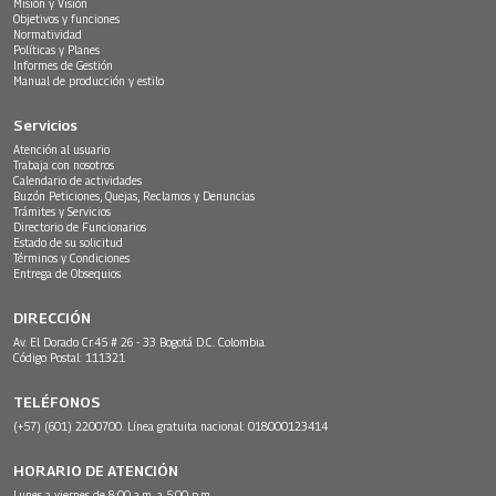
Misión y Visión
Objetivos y funciones
Normatividad
Políticas y Planes
Informes de Gestión
Manual de producción y estilo
Servicios
Atención al usuario
Trabaja con nosotros
Calendario de actividades
Buzón Peticiones, Quejas, Reclamos y Denuncias
Trámites y Servicios
Directorio de Funcionarios
Estado de su solicitud
Términos y Condiciones
Entrega de Obsequios
DIRECCIÓN
Av. El Dorado Cr.45 # 26 - 33 Bogotá D.C. Colombia.
Código Postal: 111321
TELÉFONOS
(+57) (601) 2200700. Línea gratuita nacional: 018000123414
HORARIO DE ATENCIÓN
Lunes a viernes de 8:00 a.m. a 5:00 p.m.