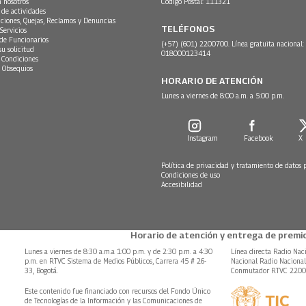
n nosotros
Código Postal: 111321
 de actividades
ciones, Quejas, Reclamos y Denuncias
TELÉFONOS
Servicios
 de Funcionarios
(+57) (601) 2200700. Línea gratuita nacional:
su solicitud
018000123414
 Condiciones
 Obsequios
HORARIO DE ATENCIÓN
Lunes a viernes de 8:00 a.m. a 5:00 p.m.
Instagram
Facebook
X
Política de privacidad y tratamiento de datos 
Condiciones de uso
Accesibilidad
Horario de atención y entrega de premio
Lunes a viernes de 8:30 a.m.a 1:00 p.m. y de 2:30 p.m. a 4:30
Línea directa Radio Nac
p.m. en RTVC Sistema de Medios Públicos, Carrera 45 # 26-
Nacional Radio Naciona
33, Bogotá.
Conmutador RTVC 220
Este contenido fue financiado con recursos del Fondo Único
de Tecnologías de la Información y las Comunicaciones de