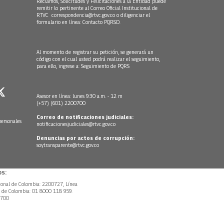
Reclamos, Solicitudes y Felicitaciones a la Entidad puede
remitir lo pertinente al Correo Oficial Institucional de
RTVC
correspondencia@rtvc.gov.co
o diligenciar el
formulario en línea:
Contacto PQRSD.
Al momento de registrar su petición, se generará un
código con el cual usted podrá realizar el seguimiento,
para ello, ingrese a:
Seguimiento de PQRS
Asesor en línea: lunes 9:30 a.m. - 12 m
(+57) (601) 2200700
Correo de notificaciones judiciales:
personales
notificacionesjudiciales@rtvc.gov.co
Denuncias por actos de corrupción:
soytransparente@rtvc.gov.co
s:
ional de Colombia: 2200727, Línea
l de Colombia: 01 8000 118 959.
0700