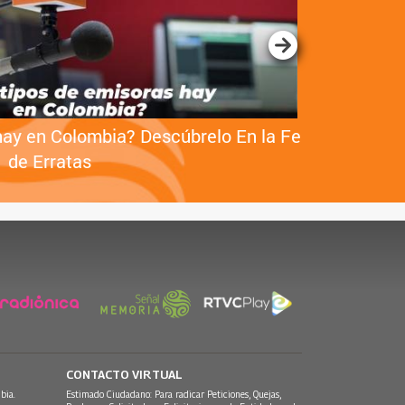
hay en Colombia? Descúbrelo En la Fe
Acuerdo de
de Erratas
CONTACTO VIRTUAL
bia.
Estimado Ciudadano: Para radicar Peticiones, Quejas,