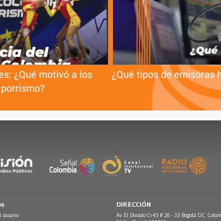
es: ¿Qué motivó a los
¿Qué tipos de emisoras 
 porrismo?
os
DIRECCIÓN
l usuario
Av. El Dorado Cr.45 # 26 - 33 Bogotá D.C. Colom