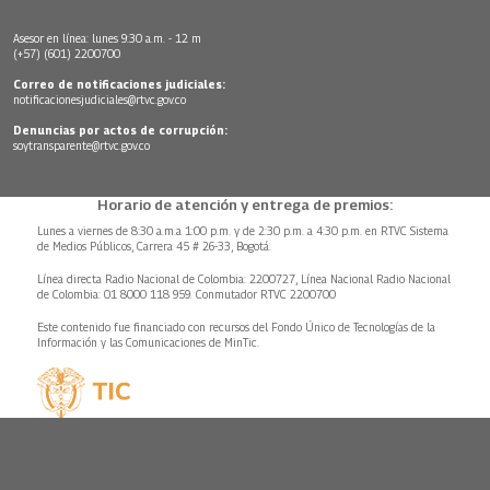
Asesor en línea: lunes 9:30 a.m. - 12 m
(+57) (601) 2200700
Correo de notificaciones judiciales:
notificacionesjudiciales@rtvc.gov.co
Denuncias por actos de corrupción:
soytransparente@rtvc.gov.co
Horario de atención y entrega de premios:
Lunes a viernes de 8:30 a.m.a 1:00 p.m. y de 2:30 p.m. a 4:30 p.m. en RTVC Sistema
de Medios Públicos, Carrera 45 # 26-33, Bogotá.
Línea directa Radio Nacional de Colombia: 2200727, Línea Nacional Radio Nacional
de Colombia: 01 8000 118 959. Conmutador RTVC 2200700
Este contenido fue financiado con recursos del Fondo Único de Tecnologías de la
Información y las Comunicaciones de MinTic.