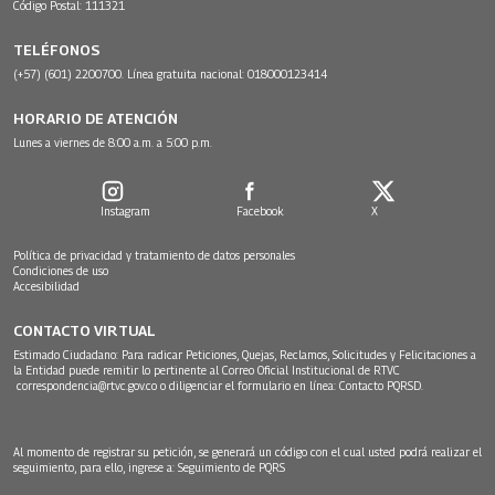
Código Postal: 111321
TELÉFONOS
(+57) (601) 2200700. Línea gratuita nacional: 018000123414
HORARIO DE ATENCIÓN
Lunes a viernes de 8:00 a.m. a 5:00 p.m.
Instagram
Facebook
X
Política de privacidad y tratamiento de datos personales
Condiciones de uso
Accesibilidad
CONTACTO VIRTUAL
Estimado Ciudadano: Para radicar Peticiones, Quejas, Reclamos, Solicitudes y Felicitaciones a
la Entidad puede remitir lo pertinente al Correo Oficial Institucional de RTVC
correspondencia@rtvc.gov.co
o diligenciar el formulario en línea:
Contacto PQRSD.
Al momento de registrar su petición, se generará un código con el cual usted podrá realizar el
seguimiento, para ello, ingrese a:
Seguimiento de PQRS