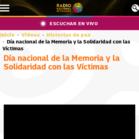
Pasar al contenido principal
ESCUCHAR EN VIVO
Inicio
Videos
Historias de paz
Día nacional de la Memoria y la Solidaridad con las
Víctimas
Día nacional de la Memoria y la
Solidaridad con las Víctimas